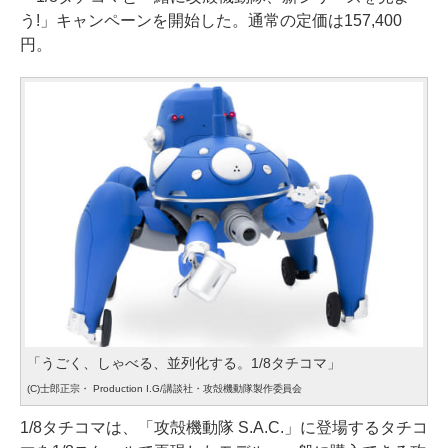
う!」キャンペーンを開始した。通常の定価は157,400
円。
「うごく、しゃべる、並列化する。1/8タチコマ」
(C)士郎正宗・ Production I.G/講談社・攻殻機動隊製作委員会
1/8タチコマは、「攻殻機動隊 S.A.C.」に登場するタチコ