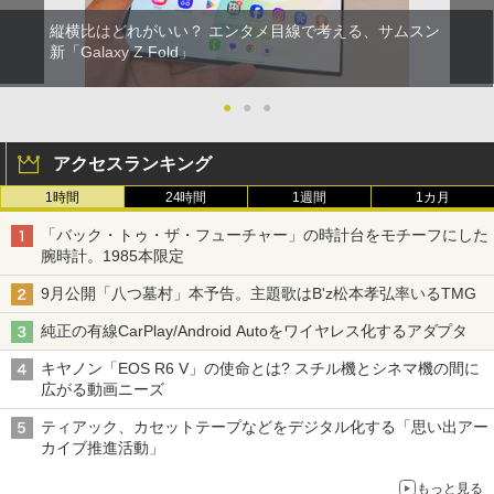
縦横比はどれがいい？ エンタメ目線で考える、サムスン
新「Galaxy Z Fold」
●
●
●
アクセスランキング
1時間
24時間
1週間
1カ月
「バック・トゥ・ザ・フューチャー」の時計台をモチーフにした
腕時計。1985本限定
9月公開「八つ墓村」本予告。主題歌はB'z松本孝弘率いるTMG
純正の有線CarPlay/Android Autoをワイヤレス化するアダプタ
キヤノン「EOS R6 V」の使命とは? スチル機とシネマ機の間に
広がる動画ニーズ
ティアック、カセットテープなどをデジタル化する「思い出アー
カイブ推進活動」
もっと見る