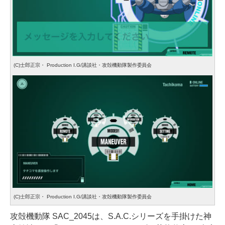
(C)士郎正宗・ Production I.G/講談社・攻殻機動隊製作委員会
(C)士郎正宗・ Production I.G/講談社・攻殻機動隊製作委員会
攻殻機動隊 SAC_2045は、S.A.C.シリーズを手掛けた神