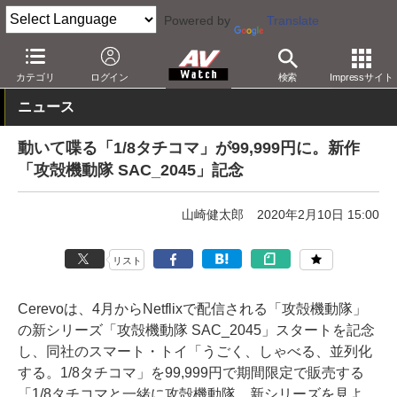
Powered by
Translate
AV Watch
コンテンツ・サービス
映像配信
Netflix
カテゴリ
ログイン
検索
Impressサイト
ニュース
動いて喋る「1/8タチコマ」が99,999円に。新作
「攻殻機動隊 SAC_2045」記念
山崎健太郎
2020年2月10日 15:00
リスト
Cerevoは、4月からNetflixで配信される「攻殻機動隊」
の新シリーズ「攻殻機動隊 SAC_2045」スタートを記念
し、同社のスマート・トイ「うごく、しゃべる、並列化
する。1/8タチコマ」を99,999円で期間限定で販売する
「1/8タチコマと一緒に攻殻機動隊、新シリーズを見よ