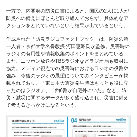
一方で、内閣府の防災白書によると、国民の2人に1人が
防災への備えにほとんど取り組んでおらず、具体的なア
クションをとれていないという結果が出ているという。
作成された「防災ラジコファクトブック」は、防災の第
一人者・京都大学名誉教授 河田惠昭氏が監修。災害時の
ラジオの有用性や情報収集のポイントをまとめている。
また、ニッポン放送やTBSラジオなどラジオ局も取材に
協力。メディア視点での災害時におけるラジオの役割や
強み、今後のラジオの展望についてのインタビューが掲
載されており、「東日本大震災発生時はもっとも役に立
ったのはラジオ」、「約6割が自宅外にいた」など、防
災・減災に関するデータが多く盛り込まれ、災害に備え
て考えるきっかけになるという。