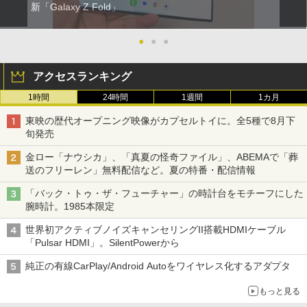
新「Galaxy Z Fold」
●
●
●
アクセスランキング
1時間
24時間
1週間
1カ月
東映の歴代オープニング映像がカプセルトイに。全5種で8月下
旬発売
金ロー「ナウシカ」、「真夏の怪奇ファイル」、ABEMAで「葬
送のフリーレン」無料配信など。夏の特番・配信情報
「バック・トゥ・ザ・フューチャー」の時計台をモチーフにした
腕時計。1985本限定
世界初アクティブノイズキャンセリングII搭載HDMIケーブル
「Pulsar HDMI」。SilentPowerから
純正の有線CarPlay/Android Autoをワイヤレス化するアダプタ
もっと見る