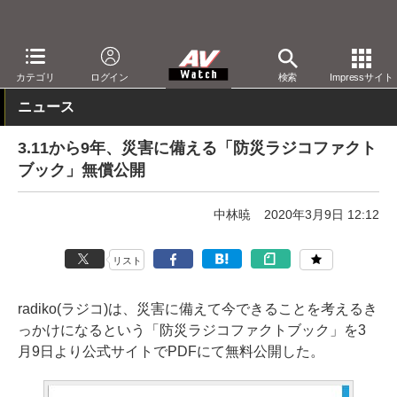
AV Watch
コンテンツ・サービス
放送
ラジオ
カテゴリ
ログイン
検索
Impressサイト
ニュース
3.11から9年、災害に備える「防災ラジコファクト
ブック」無償公開
中林暁
2020年3月9日 12:12
リスト
radiko(ラジコ)は、災害に備えて今できることを考えるき
っかけになるという「防災ラジコファクトブック」を3
月9日より公式サイトでPDFにて無料公開した。