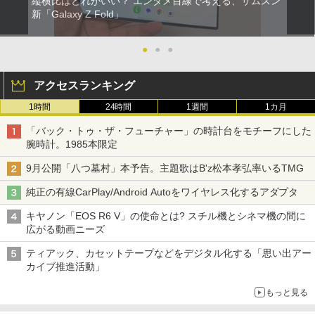
縦横比はどれがいい？ エンタメ目線で考える、サムスン
新「Galaxy Z Fold」
●
●
●
アクセスランキング
1時間
24時間
1週間
1カ月
「バック・トゥ・ザ・フューチャー」の時計台をモチーフにした
腕時計。1985本限定
9月公開「八つ墓村」本予告。主題歌はB'z松本孝弘率いるTMG
純正の有線CarPlay/Android Autoをワイヤレス化するアダプタ
キヤノン「EOS R6 V」の使命とは? スチル機とシネマ機の間に
広がる動画ニーズ
ティアック、カセットテープなどをデジタル化する「思い出アー
カイブ推進活動」
もっと見る