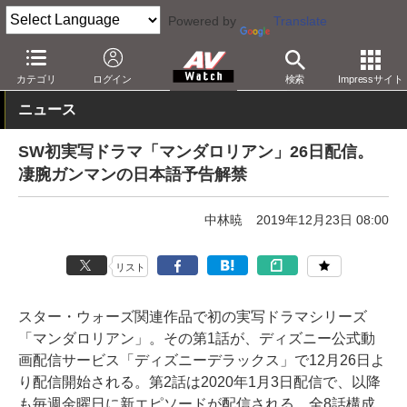
Powered by
Translate
AV Watch
コンテンツ・サービス
映像配信
カテゴリ
ログイン
検索
Impressサイト
ニュース
SW初実写ドラマ「マンダロリアン」26日配信。
凄腕ガンマンの日本語予告解禁
中林暁
2019年12月23日 08:00
リスト
スター・ウォーズ関連作品で初の実写ドラマシリーズ
「マンダロリアン」。その第1話が、ディズニー公式動
画配信サービス「ディズニーデラックス」で12月26日よ
り配信開始される。第2話は2020年1月3日配信で、以降
も毎週金曜日に新エピソードが配信される。全8話構成