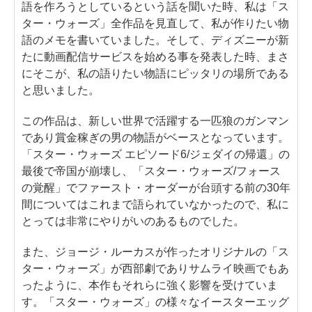
語を作ろうとしているという話を聞いた時、私は「ス
ター・ウォーズ」全作品を見直して、私が作りたい物
語のメモを書いていました。そして、ディズニーが新
たに動画配信サービスを始める事を発表した時、まさ
にそこが、私の語りたい物語にピッタリの場所である
と思いました。
この作品は、新しい世界で活躍する一匹狼のガンマン
であり賞金稼ぎの男の物語がベースとなっています。
「スター・ウォーズ エピソード6/ジェダイの帰還」の
最後で帝国が崩壊し、「スター・ウォーズ/フォース
の覚醒」でファースト・オーダーが台頭する前の30年
間についてはこれまで語られていなかったので、私に
とっては非常にやりがいのあるものでした。
また、ジョージ・ルーカスが作ったオリジナルの「ス
ター・ウォーズ」が西部劇でありサムライ映画でもあ
ったように、本作もそれらに強く影響を受けていま
す。「スター・ウォーズ」の様々なイースターエッグ