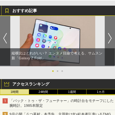
おすすめ記事
縦横比はどれがいい？ エンタメ目線で考える、サムスン
新「Galaxy Z Fold」
●
●
●
アクセスランキング
1時間
24時間
1週間
1カ月
「バック・トゥ・ザ・フューチャー」の時計台をモチーフにした
腕時計。1985本限定
9月公開「八つ墓村」本予告。主題歌はB'z松本孝弘率いるTMG