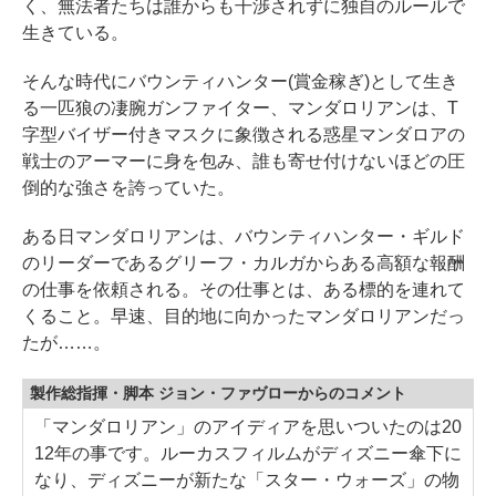
く、無法者たちは誰からも干渉されずに独自のルールで
生きている。
そんな時代にバウンティハンター(賞金稼ぎ)として生き
る一匹狼の凄腕ガンファイター、マンダロリアンは、T
字型バイザー付きマスクに象徴される惑星マンダロアの
戦士のアーマーに身を包み、誰も寄せ付けないほどの圧
倒的な強さを誇っていた。
ある日マンダロリアンは、バウンティハンター・ギルド
のリーダーであるグリーフ・カルガからある高額な報酬
の仕事を依頼される。その仕事とは、ある標的を連れて
くること。早速、目的地に向かったマンダロリアンだっ
たが……。
製作総指揮・脚本 ジョン・ファヴローからのコメント
「マンダロリアン」のアイディアを思いついたのは20
12年の事です。ルーカスフィルムがディズニー傘下に
なり、ディズニーが新たな「スター・ウォーズ」の物