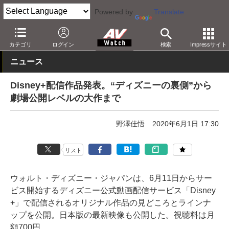
Powered by
Translate
AV Watch
コンテンツ・サービス
映像配信
その他
カテゴリ
ログイン
検索
Impressサイト
ニュース
Disney+配信作品発表。“ディズニーの裏側”から
劇場公開レベルの大作まで
野澤佳悟
2020年6月1日 17:30
リスト
ウォルト・ディズニー・ジャパンは、6月11日からサー
ビス開始するディズニー公式動画配信サービス「Disney
+」で配信されるオリジナル作品の見どころとラインナ
ップを公開。日本版の最新映像も公開した。視聴料は月
額700円。