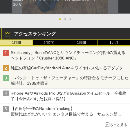
10 V」
●
●
●
アクセスランキング
1時間
24時間
1週間
1カ月
Skullcandy、BoseのANCとサウンドチューニング採用の震える
ヘッドフォン「Crusher 1080 ANC」
純正の有線CarPlay/Android Autoをワイヤレス化するアダプタ
「バック・トゥ・ザ・フューチャー」の時計台をモチーフにした
腕時計。1985本限定
iPhone AirやAirPods Pro 3などのAmazonタイムセール、今夜終
了【今日みつけたお買い得品】
【西田宗千佳のRandomTracking】
縦横比はどれがいい？ エンタメ目線で考える、サムスン新
「Galaxy Z Fold」
もっと見る