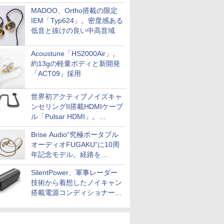
MADOO、Ortho搭載の限定
IEM「Typ624」。密度感ある
低音と抜けの良い中高音域
Acoustune「HS2000Air」。
約13gの軽量ボディと新開発
「ACT09」採用
世界初アクティブノイズキャ
ンセリングII搭載HDMIケーブ
ル「Pulsar HDMI」。
SilentPowerから
Brise Audio“究極ポータブル
オーディオFUGAKU”に10周
年記念モデル。経路を
NISHIKIで統一。400万円
SilentPower、軍事レーダー
技術から着想したノイキャン
搭載電源コンディショナー
「AC iPurifier2」