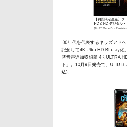
【初回限定生産】グーニ
HD & HD デジタ
(C)1985 Warner Bros. Entertainmen
'80年代を代表するキッズアド
記念して4K Ultra HD Bl
替音声追加収録版 4K ULTRA 
ト」。10月9日発売で、UHD B
込)。