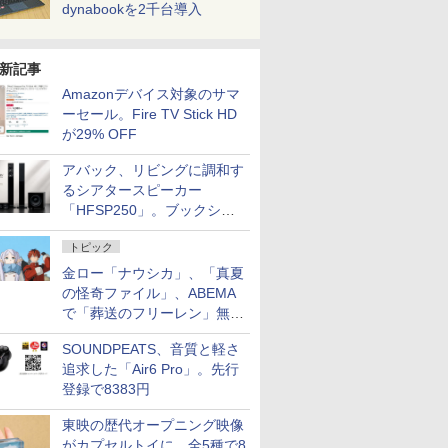
dynabookを2千台導入
新記事
Amazonデバイス対象のサマ
ーセール。Fire TV Stick HD
が29% OFF
アバック、リビングに調和す
るシアタースピーカー
「HFSP250」。ブックシェ
ルフはペア3万円以下
トピック
金ロー「ナウシカ」、「真夏
の怪奇ファイル」、ABEMA
で「葬送のフリーレン」無料
配信など。夏の特番・配信情
SOUNDPEATS、音質と軽さ
報
追求した「Air6 Pro」。先行
登録で8383円
東映の歴代オープニング映像
がカプセルトイに。全5種で8