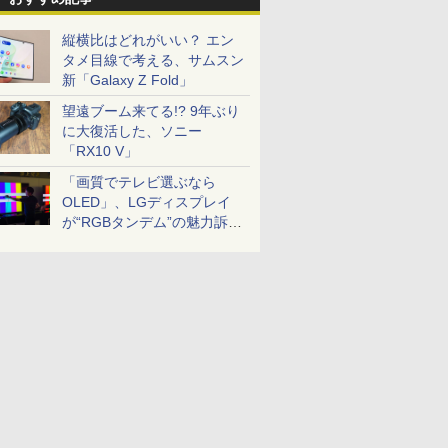
縦横比はどれがいい？ エン
タメ目線で考える、サムスン
新「Galaxy Z Fold」
望遠ブーム来てる!? 9年ぶり
に大復活した、ソニー
「RX10 V」
「画質でテレビ選ぶなら
OLED」、LGディスプレイ
が“RGBタンデム”の魅力訴
求。液晶とのガチ比較も