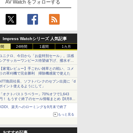
AV Watch をフォローする
Impress Watchシリーズ 人気記事
時間
24時間
1週間
1カ月
ユニクロ、今日から「お盆特別セール」。涼感
シアサッカーワンピース待望値下げ、撥水ギア
ショーツは1990円に
【家電レビュー】手ごわい雑草との戦い、コメ
リの草刈機で完全勝利 掃除機感覚で使えた
NTT島田社長、ソフトバンクのセブン出資に「d
ポイント使えるようにして」
「オクトパストラベラー」70%オフで1,643
円！ もうすぐ終了のセール情報まとめ【8月8日
更新】
KDDI、楽天へのローミングを9月末で終了
ニンテンドーeショップでは「大神 絶景版」が
67%オフで990円
もっと見る
おすすめ記事