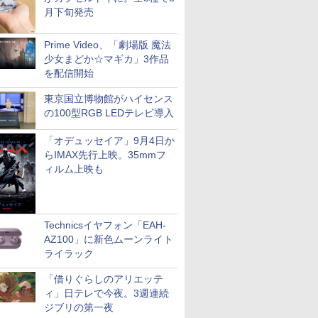
月下旬発売
Prime Video、「劇場版 魔法
少女まどか☆マギカ」3作品
を配信開始
東京国立博物館がハイセンス
の100型RGB LEDテレビ導入
「オデュッセイア」9月4日か
らIMAX先行上映。35mmフ
ィルム上映も
Technicsイヤフォン「EAH-
AZ100」に新色ムーンライト
ライラック
「借りぐらしのアリエッテ
ィ」日テレで今夜。3週連続
ジブリの第一夜