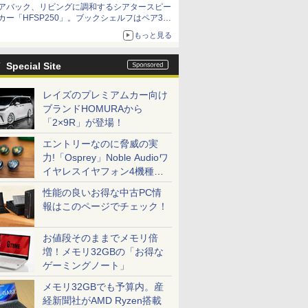
アバック、リビングに調和するシアタースピー
カー「HFSP250」。ブックシェルフはペア3万
円以下
もっと見る
Special Site
レイズのプレミアムカー向け
ブランドHOMURAから
「2×9R」が登場！
エントリーなのに脅威の実
力!「Osprey」Noble Audioワ
イヤレスイヤフォン4機種を
一気に聴く
性能の良いお得な中古PC情
報はこのページでチェック！
お値段そのままでメモリ倍
増！メモリ32GBの「お得な
ゲーミングノート」
メモリ32GBでも予算内。産
経新聞社がAMD Ryzen搭載