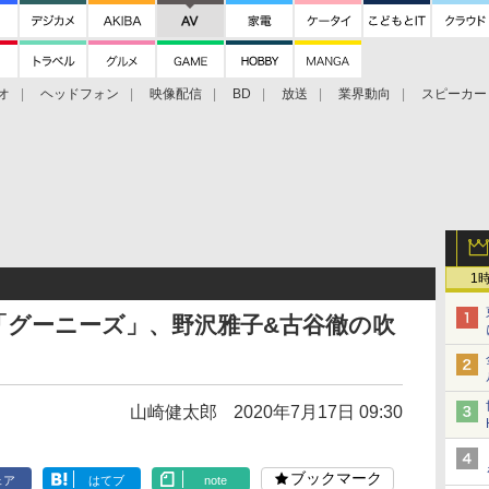
オ
ヘッドフォン
映像配信
BD
放送
業界動向
スピーカー
ェクタ
PS4
BDプレーヤー
映像配信
BD
1
「グーニーズ」、野沢雅子&古谷徹の吹
山崎健太郎
2020年7月17日 09:30
ブックマーク
ェア
はてブ
note