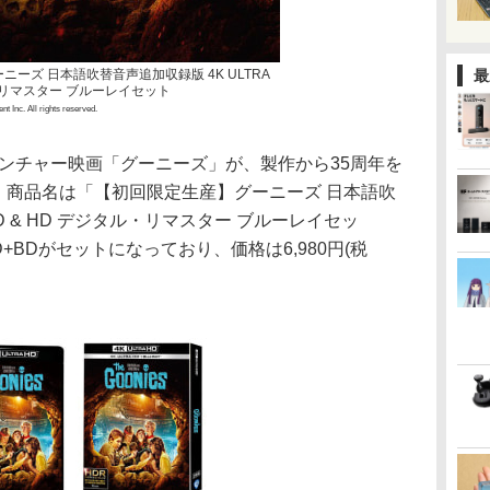
ーズ 日本語吹替音声追加収録版 4K ULTRA
最
ル・リマスター ブルーレイセット
t Inc. All rights reserved.
ベンチャー映画「グーニーズ」が、製作から35周年を
u-ray化。商品名は「【初回限定生産】グーニーズ 日本語吹
HD & HD デジタル・リマスター ブルーレイセッ
D+BDがセットになっており、価格は6,980円(税