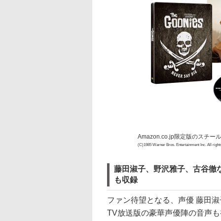
Amazon.co.jp限定版のス
(C)1985 Warner Bros. Entertainment Inc. All right
藤田淑子、野沢雅子、古谷徹な
も収録
ファン待望となる、声優 藤田淑
TV放送版の豪華声優陣の音声