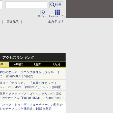
ログイン
Impress サイト
全カテゴリ
音楽配信
アクセスランキング
時間
24時間
1週間
1カ月
東映の歴代オープニング映像がカプセルトイ
に。全5種で8月下旬発売
金ロー「ナウシカ」、「真夏の怪奇ファイ
ル」、ABEMAで「葬送のフリーレン」無料配信
など。夏の特番・配信情報
世界初アクティブノイズキャンセリングII搭載
HDMIケーブル「Pulsar HDMI」。SilentPower
から
「バック・トゥ・ザ・フューチャー」の時計台
をモチーフにした腕時計。1985本限定