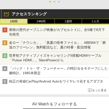
●
●
●
アクセスランキング
1時間
24時間
1週間
1カ月
東映の歴代オープニング映像がカプセルトイに。全5種で8月下
旬発売
金ロー「ナウシカ」、「真夏の怪奇ファイル」、ABEMAで「葬
送のフリーレン」無料配信など。夏の特番・配信情報
世界初アクティブノイズキャンセリングII搭載HDMIケーブル
「Pulsar HDMI」。SilentPowerから
「バック・トゥ・ザ・フューチャー」の時計台をモチーフにした
腕時計。1985本限定
純正の有線CarPlay/Android Autoをワイヤレス化するアダプタ
もっと見る
AV Watch をフォローする