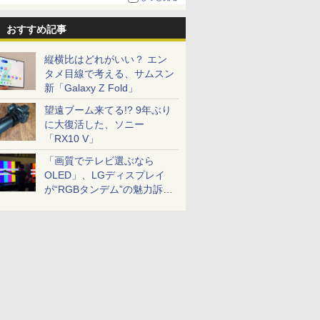
おすすめ記事
縦横比はどれがいい？ エン
タメ目線で考える、サムスン
新「Galaxy Z Fold」
望遠ブーム来てる!? 9年ぶり
に大復活した、ソニー
「RX10 V」
「画質でテレビ選ぶなら
OLED」、LGディスプレイ
が“RGBタンデム”の魅力訴
求。液晶とのガチ比較も