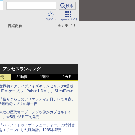
ログイン
Impress サイト
全カテゴリ
音楽配信
アクセスランキング
時間
24時間
1週間
1カ月
世界初アクティブノイズキャンセリングII搭載
HDMIケーブル「Pulsar HDMI」。SilentPower
から
「借りぐらしのアリエッティ」日テレで今夜。
3週連続ジブリの第一夜
東映の歴代オープニング映像がカプセルトイ
に。全5種で8月下旬発売
「バック・トゥ・ザ・フューチャー」の時計台
をモチーフにした腕時計。1985本限定