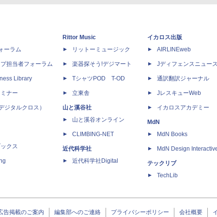
Rittor Music
イカロス出版
dフォーラム
リットーミュージック
AIRLINEweb
ップ担当者フォーラム
楽器探そう!デジマート
Jディフェンスニュー
ness Library
TシャツPOD T-OD
通訳翻訳ジャーナル
セミナー
立東舎
JレスキューWeb
 X（デジタルクロス）
山と溪谷社
イカロスアカデミー
山と溪谷オンライン
MdN
CLIMBING-NET
MdN Books
ブックス
近代科学社
MdN Design Interactiv
ing
近代科学社Digital
テックリブ
TechLib
広告掲載のご案内
編集部へのご連絡
プライバシーポリシー
会社概要