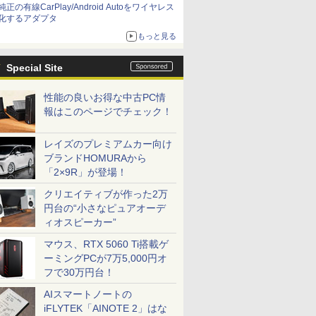
純正の有線CarPlay/Android Autoをワイヤレス
化するアダプタ
もっと見る
Special Site
性能の良いお得な中古PC情
報はこのページでチェック！
レイズのプレミアムカー向け
ブランドHOMURAから
「2×9R」が登場！
クリエイティブが作った2万
円台の“小さなピュアオーデ
ィオスピーカー”
マウス、RTX 5060 Ti搭載ゲ
ーミングPCが7万5,000円オ
フで30万円台！
AIスマートノートの
iFLYTEK「AINOTE 2」はな