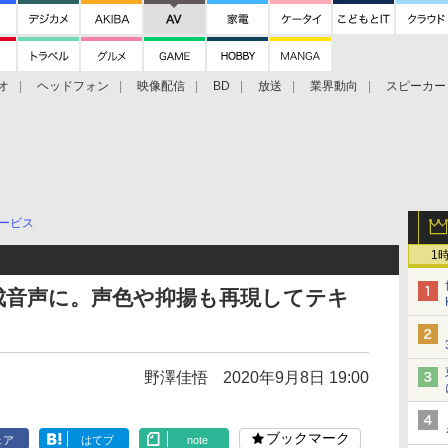
オ
ヘッドフォン
映像配信
BD
放送
業界動向
スピーカー
ェクタ
PS4
BDプレーヤー
映像配信
BD
サービス
1
成音声に。声色や抑揚も再現してテキ
野澤佳悟
2020年9月8日 19:00
ブックマーク
ェア
はてブ
note