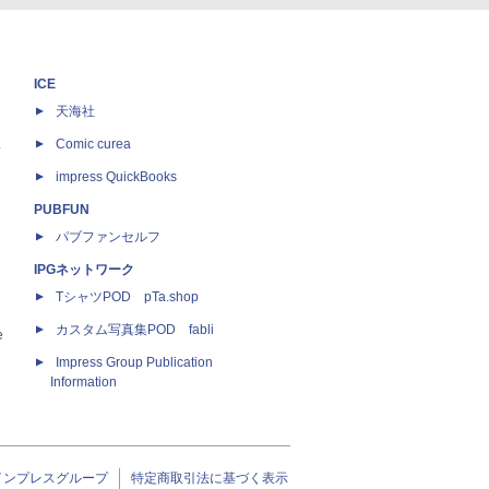
ICE
天海社
ス
Comic curea
impress QuickBooks
PUBFUN
パブファンセルフ
IPGネットワーク
TシャツPOD pTa.shop
カスタム写真集POD fabli
e
Impress Group Publication
Information
インプレスグループ
特定商取引法に基づく表示