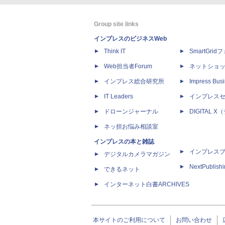
Group site links
インプレスのビジネスWeb
Think IT
SmartGri
Web担当者Forum
ネットショ
インプレス総合研究所
Impress Busi
IT Leaders
インプレス
ドローンジャーナル
DIGITAL
ネッ担お悩み相談室
インプレスの本と雑誌
インプレス
デジタルカメラマガジン
NextPublish
できるネット
インターネット白書ARCHIVES
本サイトのご利用について
お問い合わせ