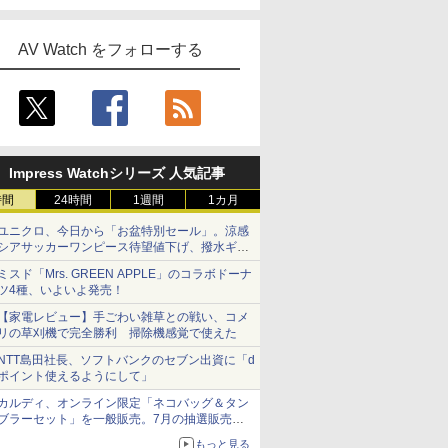
AV Watch をフォローする
Impress Watchシリーズ 人気記事
時間
24時間
1週間
1カ月
ユニクロ、今日から「お盆特別セール」。涼感
シアサッカーワンピース待望値下げ、撥水ギア
ショーツは1990円に
ミスド「Mrs. GREEN APPLE」のコラボドーナ
ツ4種、いよいよ発売！
【家電レビュー】手ごわい雑草との戦い、コメ
リの草刈機で完全勝利 掃除機感覚で使えた
NTT島田社長、ソフトバンクのセブン出資に「d
ポイント使えるようにして」
カルディ、オンライン限定「ネコバッグ＆タン
ブラーセット」を一般販売。7月の抽選販売の
当選無効分
もっと見る