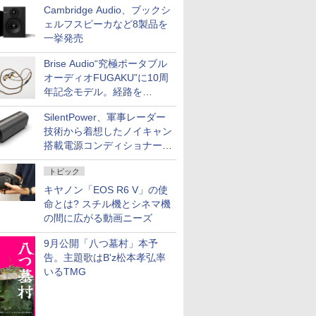
Cambridge Audio、ブックシ
ェルフスピーカなど8製品を
一挙発売
Brise Audio“究極ポータブル
オーディオFUGAKU”に10周
年記念モデル。経路を
NISHIKIで統一。400万円
SilentPower、軍事レーダー
技術から着想したノイキャン
搭載電源コンディショナー
「AC iPurifier2」
トピック
キヤノン「EOS R6 V」の使
命とは? スチル機とシネマ機
の間に広がる動画ニーズ
9月公開「八つ墓村」本予
告。主題歌はB'z松本孝弘率
いるTMG