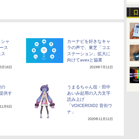
ッシャ
カーナビを好きなキャ
ース
ラの声で、東芝「コエ
エス
ステーション」拡大に
向けてavexと協業
年3月16日
2019年7月11日
優の
うまるちゃん役・田中
&提供す
あいみ起用の入力文字
読み上げ
「VOICEROID2 音街ウ
年11月6日
ナ」
2020年11月11日