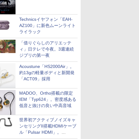
Technicsイヤフォン「EAH-
AZ100」に新色ムーンライト
ライラック
「借りぐらしのアリエッテ
ィ」日テレで今夜。3週連続
ジブリの第一夜
Acoustune「HS2000Air」。
約13gの軽量ボディと新開発
「ACT09」採用
MADOO、Ortho搭載の限定
IEM「Typ624」。密度感ある
低音と抜けの良い中高音域
世界初アクティブノイズキャ
ンセリングII搭載HDMIケーブ
ル「Pulsar HDMI」。
SilentPowerから