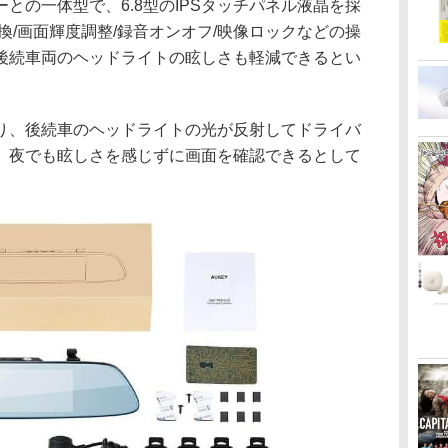
との一体型で、6.8型のIPSタッチパネル液晶を採
換/画面輝度調整/録音オンオフ/映像ロックなどの操
後続車両のヘッドライトの眩しさも軽減できるとい
り、後続車のヘッドライトの光が反射してドライバ
。夜でも眩しさを感じずに画面を確認できるとして