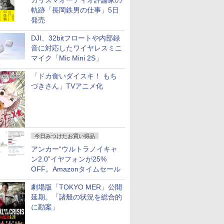
カリスマオーディオ評論家の
軌跡「長岡鉄男の仕事」5日
発売
DJI、32bitフロートや内部録
音に対応したワイヤレスミニ
マイク「Mic Mini 2S」
「ドカ食いダイスキ！ もち
づきさん」TVアニメ化
今日みつけたお買い得品
アンカー“ウルトラノイキャ
ン2.0”イヤフォンが25%
OFF。Amazonタイムセール
劇場版「TOKYO MER」公開
延期。「諸般の状況を総合的
に勘案」