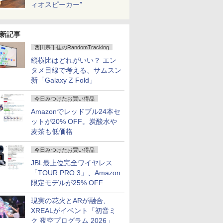
ィオスピーカー”
新記事
西田宗千佳のRandomTracking
縦横比はどれがいい？ エン
タメ目線で考える、サムスン
新「Galaxy Z Fold」
今日みつけたお買い得品
Amazonでレッドブル24本セ
ットが20% OFF。炭酸水や
麦茶も低価格
今日みつけたお買い得品
JBL最上位完全ワイヤレス
「TOUR PRO 3」、Amazon
限定モデルが25% OFF
現実の花火とARが融合、
XREALがイベント「初音ミ
ク 夜空プログラム 2026」