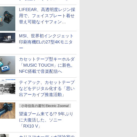
LIFEEAR、高透明度レジン採
用で、フェイスプレート着せ
替え可能なイヤフォン
「Nova Shell」
MSI、世界初インクジェット
印刷有機ELの27型4Kモニタ
ー
カセットテープ型キーホルダ
「MUSIC TOUCH」に新色。
NFC搭載で音楽配信へ
ティアック、カセットテープ
などをデジタル化する「思い
出アーカイブ推進活動」
小寺信良の週刊 Electric Zooma!
望遠ブーム来てる!? 9年ぶり
に大復活した、ソニー
「RX10 V」