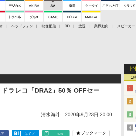
オ
ヘッドフォン
映像配信
BD
放送
業界動向
スピーカー
ェクタ
PS4
BDプレーヤー
映像配信
BD
1
ドラレコ「DRA2」50％ OFFセー
清水海斗
2020年9月23日 20:00
ブックマーク
ェア
はてブ
note