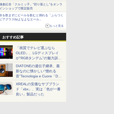
とまる
鎌倉紅谷「クルミッ子」“切り落とし”をオンラ
インショップで限定販売
水を飲まずにビールを飲むと倒れる「ふらつく
ビアグラスbyよなよなエール」
もっと見る
おすすめ記事
「画質でテレビ選ぶなら
OLED」、LGディスプレイ
が“RGBタンデム”の魅力訴
求。液晶とのガチ比較も
DIATONEの遺伝子継承、最
新なのに懐かしい“惚れる
音”Tecnologia e Cuore「DS-
TC52B」を聴く
XREALの安価なサブブラン
ド「xbx」、実は「色が一番
良い」製品だった