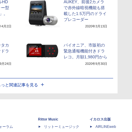
ルHD
AUKEY、前後2カメラ
ラー型
で赤外線暗視機能も搭
3」。
載した1.5万円のドライ
ブレコーダー
0年4月2日
2020年3月13日
ンタカ
パイオニア、市販初の
けドラ
緊急通報機能付きドラ
レコ。月額1,980円から
年9月24日
2020年9月30日
もっと関連記事を見る
Rittor Music
イカロス出版
dフォーラム
リットーミュージック
AIRLINEweb