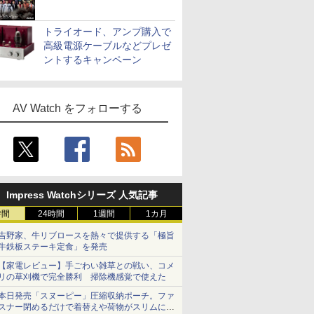
トライオード、アンプ購入で
高級電源ケーブルなどプレゼ
ントするキャンペーン
AV Watch をフォローする
Impress Watchシリーズ 人気記事
時間
24時間
1週間
1カ月
吉野家、牛リブロースを熱々で提供する「極旨
牛鉄板ステーキ定食」を発売
【家電レビュー】手ごわい雑草との戦い、コメ
リの草刈機で完全勝利 掃除機感覚で使えた
本日発売「スヌーピー」圧縮収納ポーチ。ファ
スナー閉めるだけで着替えや荷物がスリムにま