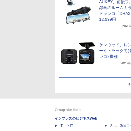
AUKEY、前後フ
録画のルームミ
ドラレコ「DRA
12,999円
202
ケンウッド、レ
ーやトラック向
レコ2機種
2020
Group site links
インプレスのビジネスWeb
Think IT
SmartGri