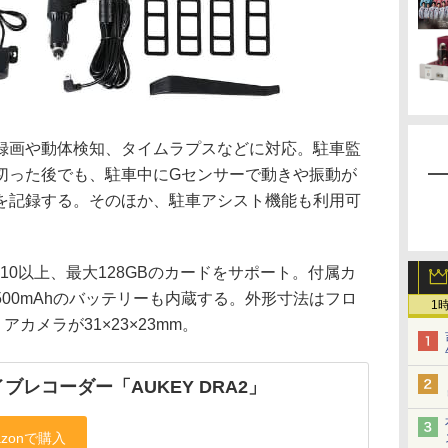
録画や動体検知、タイムラプスなどに対応。駐車監
切った後でも、駐車中にGセンサーで動きや振動が
を記録する。そのほか、駐車アシスト機能も利用可
ass10以上、最大128GBのカードをサポート。付属カ
00mAhのバッテリーも内蔵する。外形寸法はフロ
1
リアカメラが31×23×23mm。
ブレコーダー「AUKEY DRA2」