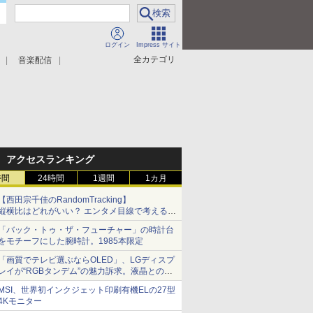
ログイン
Impress サイト
全カテゴリ
音楽配信
アクセスランキング
時間
24時間
1週間
1カ月
【西田宗千佳のRandomTracking】
縦横比はどれがいい？ エンタメ目線で考える、
サムスン新「Galaxy Z Fold」
「バック・トゥ・ザ・フューチャー」の時計台
をモチーフにした腕時計。1985本限定
「画質でテレビ選ぶならOLED」、LGディスプ
レイが“RGBタンデム”の魅力訴求。液晶とのガ
チ比較も
MSI、世界初インクジェット印刷有機ELの27型
4Kモニター