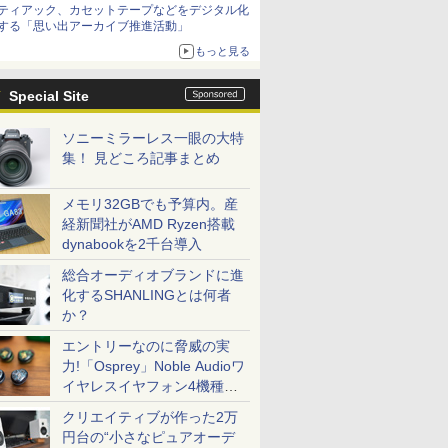
ティアック、カセットテープなどをデジタル化
する「思い出アーカイブ推進活動」
もっと見る
Special Site
ソニーミラーレス一眼の大特
集！ 見どころ記事まとめ
メモリ32GBでも予算内。産
経新聞社がAMD Ryzen搭載
dynabookを2千台導入
総合オーディオブランドに進
化するSHANLINGとは何者
か？
エントリーなのに脅威の実
力!「Osprey」Noble Audioワ
イヤレスイヤフォン4機種を
一気に聴く
クリエイティブが作った2万
円台の“小さなピュアオーデ