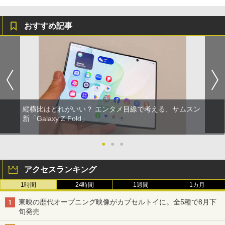
おすすめ記事
縦横比はどれがいい？ エンタメ目線で考える、サムスン
新「Galaxy Z Fold」
●
●
●
アクセスランキング
1時間
24時間
1週間
1カ月
東映の歴代オープニング映像がカプセルトイに。全5種で8月下
旬発売