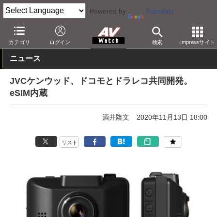
Powered by
Translate
AV Watch
製品
ビデオカメラ
カテゴリ
ログイン
検索
Impressサイト
ニュース
JVCケンウッド、ドコモとドラレコ共同開発。
eSIM内蔵
酒井隆文
2020年11月13日 18:00
リスト