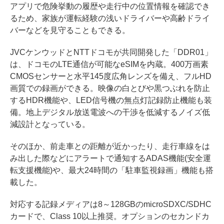
アプリで危険挙動の履歴や走行中の位置情報を確認でき
るため、家族が運転経験の浅いドライバーや高齢ドライ
バーなどを見守ることもできる。
JVCケンウッドとNTTドコモが共同開発した「DDR01」
は、ドコモのLTE通信が可能なeSIMを内蔵。400万画素
CMOSセンサーと水平145度広角レンズを備え、フルHD
画質での録画ができる。映像の白とびや黒つぶれを防止
するHDR機能や、LED信号機の無点灯記録防止機能も装
備。地上デジタル放送電波への干渉を低減するノイズ低
減設計となっている。
そのほか、前走車との距離が近かったり、走行車線をは
み出した際などにアラートで通知するADAS機能(安全運
転支援機能)や、最大24時間の「駐車監視録画」機能も搭
載した。
対応する記録メディアは8～128GBのmicroSDXC/SDHC
カードで、Class 10以上推奨。オプションのセカンドカ