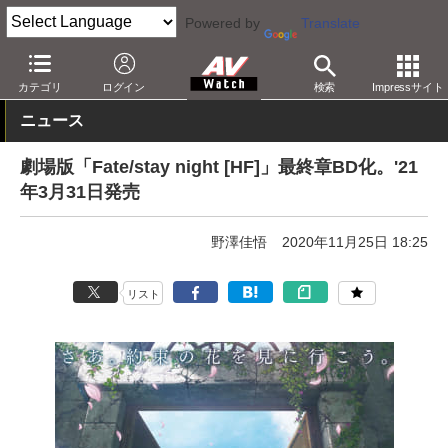
Powered by
Translate
AV Watch
コンテンツ・サービス
BD/DVD
カテゴリ
ログイン
検索
Impressサイト
ニュース
劇場版「Fate/stay night [HF]」最終章BD化。'21
年3月31日発売
野澤佳悟
2020年11月25日 18:25
リスト