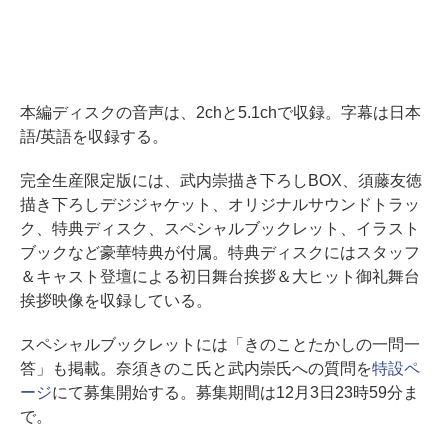
本編ディスクの音声は、2chと5.1chで収録。字幕は日本
語/英語を収録する。
完全生産限定版には、武内崇描き下ろしBOX、須藤友徳
描き下ろしデジジャケット、オリジナルサウンドトラッ
ク、特典ディスク、スペシャルブックレット、イラスト
ブックなど豪華特典が付属。特典ディスクにはスタッフ
＆キャスト登壇による初日舞台挨拶＆大ヒット御礼舞台
挨拶映像を収録している。
スペシャルブックレットには「きのことたかしの一問一
答」も掲載。奈須きのこ氏と武内崇氏への質問を
特設ペ
ージ
にて募集開始する。募集期間は12月3日23時59分ま
で。