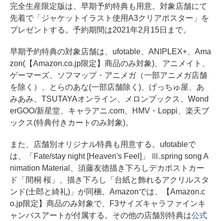
完全生産限定版は、早期予約特典も用意。対象店舗にて
先着で「ジャケットイラスト使用A3クリアポスター」を
プレゼントする。予約期間は2021年2月15日まで。
早期予約特典の対象店舗は、ufotable、ANIPLEX+、Ama
zon(【Amazon.co.jp限定】商品のみ対象)、アニメイト、
ゲーマーズ、ソフマップ・アニメガ（一部アニメガ店舗
を除く）、とらのあな(一部店舗除く)、げっちゅ屋、あ
みあみ、TSUTAYAオンライン、メロンブックス、Wond
erGOO/新星堂、キャラアニ.com、HMV・Loppi、楽天ブ
ックス(特典付きカートのみ対象)。
また、店舗別オリジナル特典も用意する。ufotableで
は、「Fate/stay night [Heaven's Feel]」 Ⅲ.spring song A
nimation Material、須藤友徳描き下ろしデカポストカー
ド「間桐 桜」、描き下ろし「台紙と飾れるアクリルスタ
ンド(士郎と綺礼)」が同梱。Amazonでは、【Amazon.c
o.jp限定】商品のみ対象で、F3サイズキャラファインキ
ャンバスアートが付属する。その他の店舗別特典は
公式