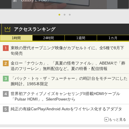
新「Galaxy Z Fold」
●
●
●
アクセスランキング
1時間
24時間
1週間
1カ月
東映の歴代オープニング映像がカプセルトイに。全5種で8月下
旬発売
金ロー「ナウシカ」、「真夏の怪奇ファイル」、ABEMAで「葬
送のフリーレン」無料配信など。夏の特番・配信情報
「バック・トゥ・ザ・フューチャー」の時計台をモチーフにした
腕時計。1985本限定
世界初アクティブノイズキャンセリングII搭載HDMIケーブル
「Pulsar HDMI」。SilentPowerから
純正の有線CarPlay/Android Autoをワイヤレス化するアダプタ
もっと見る