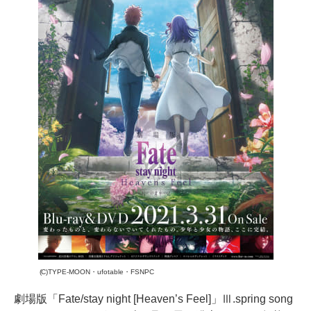
(C)TYPE-MOON・ufotable・FSNPC
劇場版「Fate/stay night [Heaven’s Feel]」Ⅲ.spring song