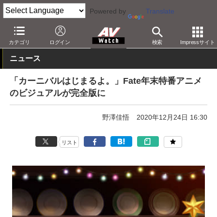
Powered by
Translate
AV Watch
コンテンツ・サービス
放送
その他
カテゴリ
ログイン
検索
Impressサイト
ニュース
「カーニバルはじまるよ。」Fate年末特番アニメ
のビジュアルが完全版に
野澤佳悟
2020年12月24日 16:30
リスト