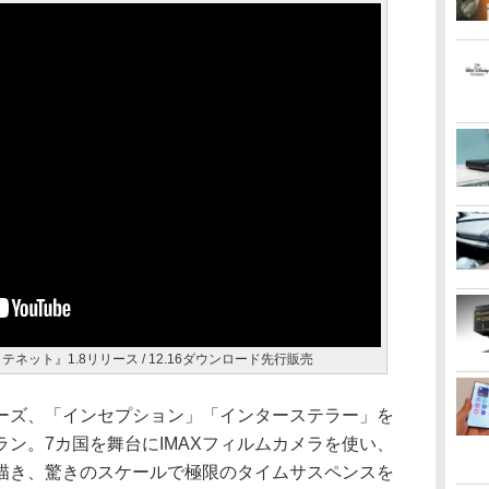
 テネット』1.8リリース / 12.16ダウンロード先行販売
ーズ、「インセプション」「インターステラー」を
ン。7カ国を舞台にIMAXフィルムカメラを使い、
描き、驚きのスケールで極限のタイムサスペンスを