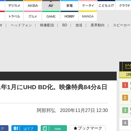
オ
ヘッドフォン
映像配信
BD
放送
業界動向
スピーカー
ェクタ
PS4
BDプレーヤー
映像配信
BD
1
21年1月にUHD BD化。映像特典84分&日
阿部邦弘
2020年11月27日 12:30
ブックマーク
ェア
はてブ
note