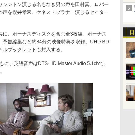
ワシントン演じる名もなき男の声を田村真、ロバー
の声を櫻井孝宏、ケネス・ブラナー演じるセイター
D版共に、ボーナスディスクを含む全3枚組。ボーナス
予告編集など約84分の映像特典を収録。UHD BD
ナルブックレットも封入する。
、英語音声はDTS-HD Master Audio 5.1chで、
h。