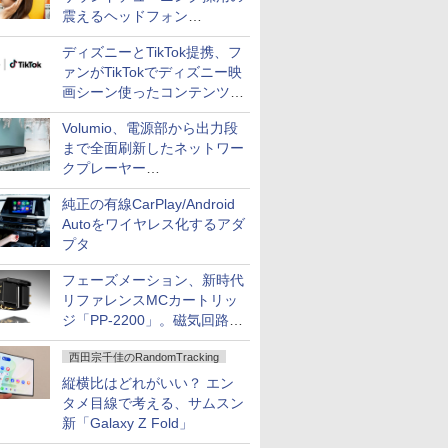
震えるヘッドフォン
「Crusher 1080 ANC」
ディズニーとTikTok提携、フ
ァンがTikTokでディズニー映
画シーン使ったコンテンツ制
作、Disney+にも配信
Volumio、電源部から出力段
まで全面刷新したネットワー
クプレーヤー
「Primo（2026）」
純正の有線CarPlay/Android
Autoをワイヤレス化するアダ
プタ
フェーズメーション、新時代
リファレンスMCカートリッ
ジ「PP-2200」。磁気回路や
ハウジングを根本から見直し
西田宗千佳のRandomTracking
縦横比はどれがいい？ エン
タメ目線で考える、サムスン
新「Galaxy Z Fold」