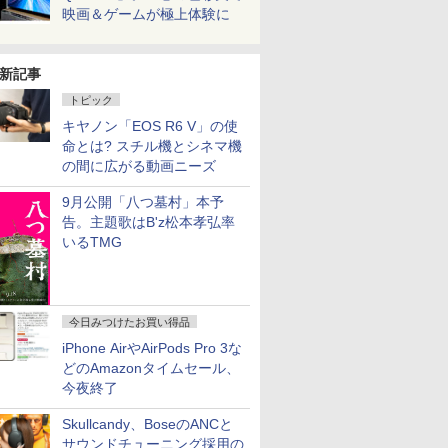
映画＆ゲームが極上体験に
新記事
トピック
キヤノン「EOS R6 V」の使
命とは? スチル機とシネマ機
の間に広がる動画ニーズ
9月公開「八つ墓村」本予
告。主題歌はB'z松本孝弘率
いるTMG
今日みつけたお買い得品
iPhone AirやAirPods Pro 3な
どのAmazonタイムセール、
今夜終了
Skullcandy、BoseのANCと
サウンドチューニング採用の