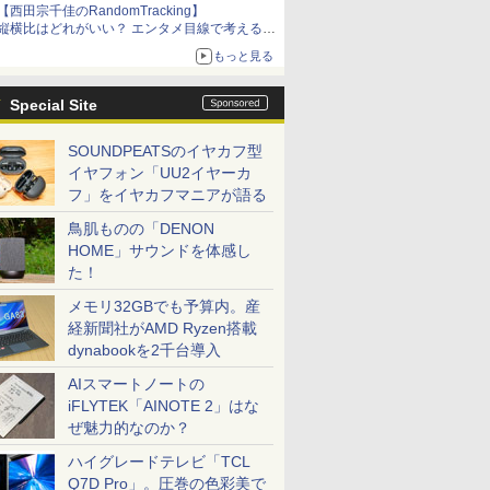
【西田宗千佳のRandomTracking】
縦横比はどれがいい？ エンタメ目線で考える、
サムスン新「Galaxy Z Fold」
もっと見る
Special Site
SOUNDPEATSのイヤカフ型
イヤフォン「UU2イヤーカ
フ」をイヤカフマニアが語る
鳥肌ものの「DENON
HOME」サウンドを体感し
た！
メモリ32GBでも予算内。産
経新聞社がAMD Ryzen搭載
dynabookを2千台導入
AIスマートノートの
iFLYTEK「AINOTE 2」はな
ぜ魅力的なのか？
ハイグレードテレビ「TCL
Q7D Pro」。圧巻の色彩美で