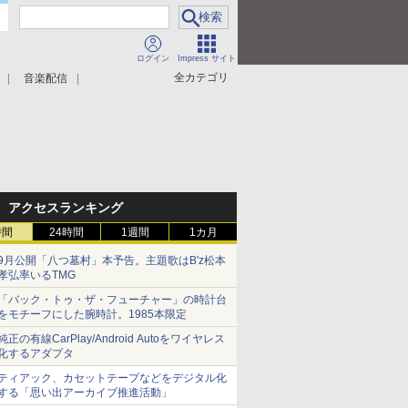
ログイン
Impress サイト
全カテゴリ
音楽配信
アクセスランキング
時間
24時間
1週間
1カ月
9月公開「八つ墓村」本予告。主題歌はB'z松本
孝弘率いるTMG
「バック・トゥ・ザ・フューチャー」の時計台
をモチーフにした腕時計。1985本限定
純正の有線CarPlay/Android Autoをワイヤレス
化するアダプタ
ティアック、カセットテープなどをデジタル化
する「思い出アーカイブ推進活動」