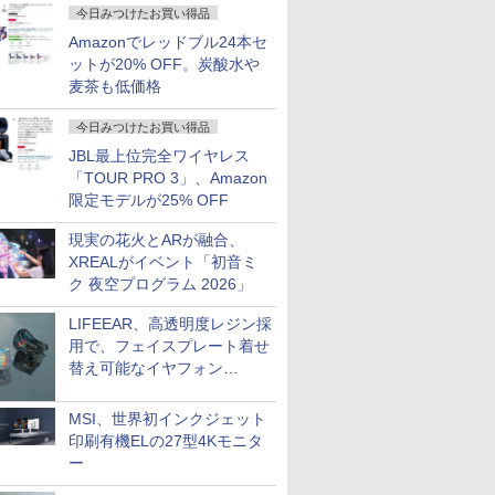
今日みつけたお買い得品
Amazonでレッドブル24本セ
ットが20% OFF。炭酸水や
麦茶も低価格
今日みつけたお買い得品
JBL最上位完全ワイヤレス
「TOUR PRO 3」、Amazon
限定モデルが25% OFF
現実の花火とARが融合、
XREALがイベント「初音ミ
ク 夜空プログラム 2026」
LIFEEAR、高透明度レジン採
用で、フェイスプレート着せ
替え可能なイヤフォン
「Nova Shell」
MSI、世界初インクジェット
印刷有機ELの27型4Kモニタ
ー