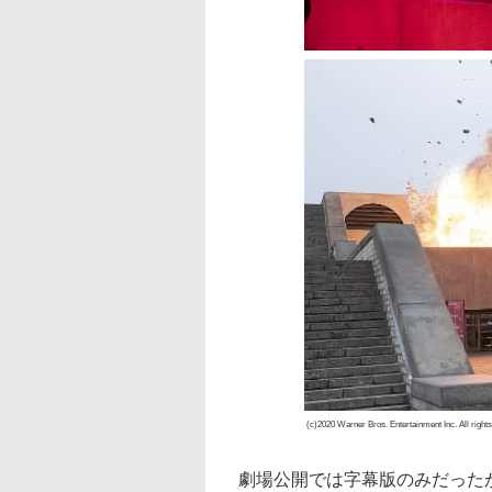
(c)2020 Warner Bros. Entertainment Inc. All right
劇場公開では字幕版のみだった