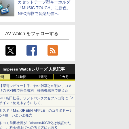
カセットテープ型キーホルダ
「MUSIC TOUCH」に新色。
NFC搭載で音楽配信へ
AV Watch をフォローする
Impress Watchシリーズ 人気記事
時間
24時間
1週間
1カ月
【家電レビュー】手ごわい雑草との戦い、コメ
リの草刈機で完全勝利 掃除機感覚で使えた
NTT島田社長、ソフトバンクのセブン出資に「d
ポイント使えるようにして」
ミスド「Mrs. GREEN APPLE」のコラボドーナ
ツ4種、いよいよ発売！
ドコモ前田社長が「ahamo40GB化は検証のた
め」、料金値上げへの考え方にも言及