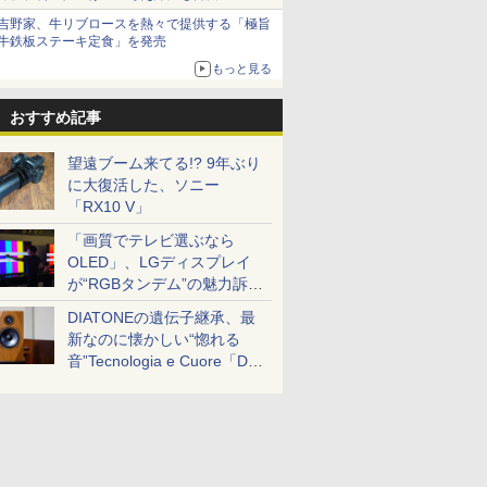
吉野家、牛リブロースを熱々で提供する「極旨
牛鉄板ステーキ定食」を発売
もっと見る
おすすめ記事
望遠ブーム来てる!? 9年ぶり
に大復活した、ソニー
「RX10 V」
「画質でテレビ選ぶなら
OLED」、LGディスプレイ
が“RGBタンデム”の魅力訴
求。液晶とのガチ比較も
DIATONEの遺伝子継承、最
新なのに懐かしい“惚れる
音”Tecnologia e Cuore「DS-
TC52B」を聴く