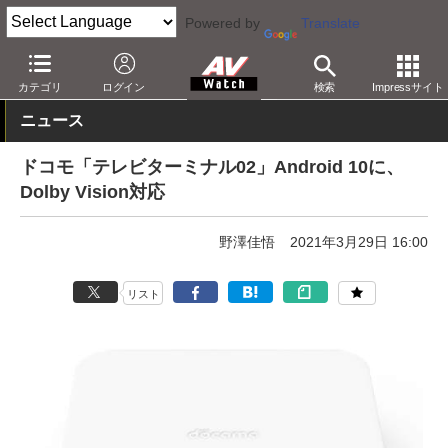
Powered by
Translate
AV Watch
製品
テレビチューナ/STB
カテゴリ
ログイン
検索
Impressサイト
ニュース
ドコモ「テレビターミナル02」Android 10に、
Dolby Vision対応
野澤佳悟
2021年3月29日 16:00
リスト