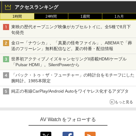
アクセスランキング
1時間
24時間
1週間
1カ月
東映の歴代オープニング映像がカプセルトイに。全5種で8月下
旬発売
金ロー「ナウシカ」、「真夏の怪奇ファイル」、ABEMAで「葬
送のフリーレン」無料配信など。夏の特番・配信情報
世界初アクティブノイズキャンセリングII搭載HDMIケーブル
「Pulsar HDMI」。SilentPowerから
「バック・トゥ・ザ・フューチャー」の時計台をモチーフにした
腕時計。1985本限定
純正の有線CarPlay/Android Autoをワイヤレス化するアダプタ
もっと見る
AV Watch をフォローする