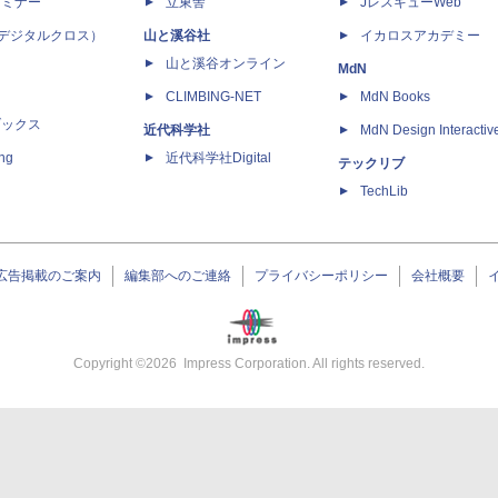
セミナー
立東舎
JレスキューWeb
 X（デジタルクロス）
山と溪谷社
イカロスアカデミー
山と溪谷オンライン
MdN
CLIMBING-NET
MdN Books
ブックス
近代科学社
MdN Design Interactiv
ing
近代科学社Digital
テックリブ
TechLib
広告掲載のご案内
編集部へのご連絡
プライバシーポリシー
会社概要
Copyright ©
2026
Impress Corporation. All rights reserved.