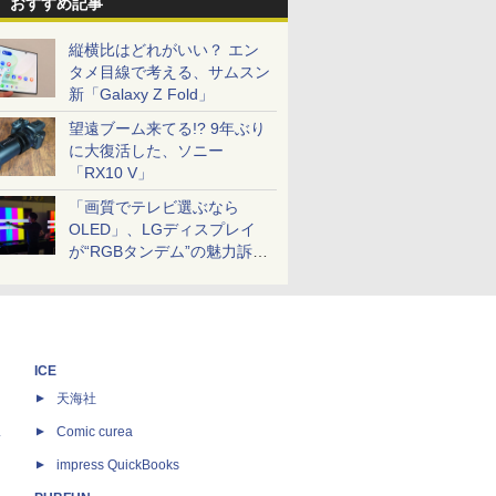
おすすめ記事
縦横比はどれがいい？ エン
タメ目線で考える、サムスン
新「Galaxy Z Fold」
望遠ブーム来てる!? 9年ぶり
に大復活した、ソニー
「RX10 V」
「画質でテレビ選ぶなら
OLED」、LGディスプレイ
が“RGBタンデム”の魅力訴
求。液晶とのガチ比較も
ICE
天海社
ス
Comic curea
impress QuickBooks