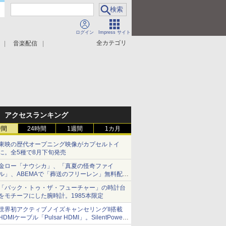
ログイン
Impress サイト
全カテゴリ
音楽配信
アクセスランキング
時間
24時間
1週間
1カ月
東映の歴代オープニング映像がカプセルトイ
に。全5種で8月下旬発売
金ロー「ナウシカ」、「真夏の怪奇ファイ
ル」、ABEMAで「葬送のフリーレン」無料配信
など。夏の特番・配信情報
「バック・トゥ・ザ・フューチャー」の時計台
をモチーフにした腕時計。1985本限定
世界初アクティブノイズキャンセリングII搭載
HDMIケーブル「Pulsar HDMI」。SilentPower
から