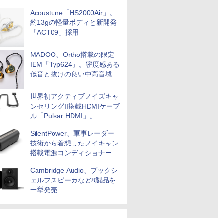
Acoustune「HS2000Air」。
約13gの軽量ボディと新開発
「ACT09」採用
MADOO、Ortho搭載の限定
IEM「Typ624」。密度感ある
低音と抜けの良い中高音域
世界初アクティブノイズキャ
ンセリングII搭載HDMIケーブ
ル「Pulsar HDMI」。
SilentPowerから
SilentPower、軍事レーダー
技術から着想したノイキャン
搭載電源コンディショナー
「AC iPurifier2」
Cambridge Audio、ブックシ
ェルフスピーカなど8製品を
一挙発売