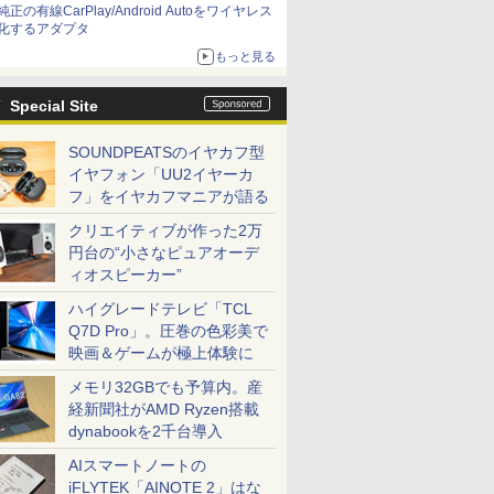
純正の有線CarPlay/Android Autoをワイヤレス
化するアダプタ
もっと見る
Special Site
SOUNDPEATSのイヤカフ型
イヤフォン「UU2イヤーカ
フ」をイヤカフマニアが語る
クリエイティブが作った2万
円台の“小さなピュアオーデ
ィオスピーカー”
ハイグレードテレビ「TCL
Q7D Pro」。圧巻の色彩美で
映画＆ゲームが極上体験に
メモリ32GBでも予算内。産
経新聞社がAMD Ryzen搭載
dynabookを2千台導入
AIスマートノートの
iFLYTEK「AINOTE 2」はな