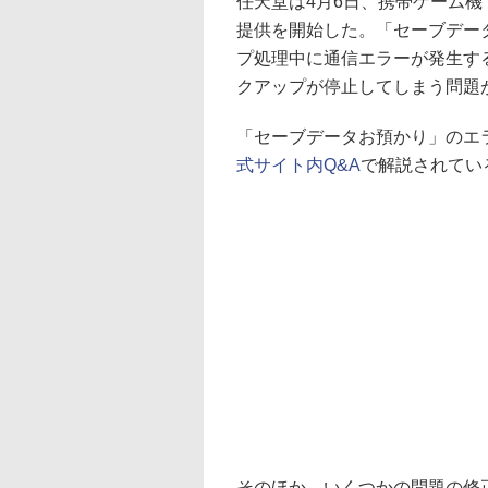
任天堂は4月6日、携帯ゲーム機「Nin
提供を開始した。「セーブデー
プ処理中に通信エラーが発生す
クアップが停止してしまう問題
「セーブデータお預かり」のエ
式サイト内Q&A
で解説されてい
そのほか、いくつかの問題の修