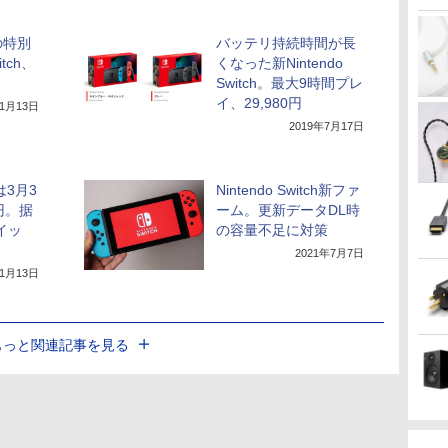
の特別
バッテリ持続時間が長
itch、
くなった新Nintendo
Switch。最大9時間プレ
イ、29,980円
年1月13日
2019年7月17日
hは3月3
Nintendo Switch新ファ
0円。据
ーム。更新データDL時
イッ
の容量不足に対策
2021年7月7日
年1月13日
もっと関連記事を見る