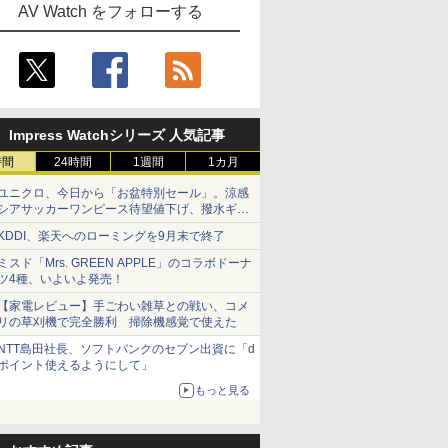
AV Watch をフォローする
Impress Watchシリーズ 人気記事
時間
24時間
1週間
1カ月
ユニクロ、今日から「お盆特別セール」。涼感
シアサッカーワンピース待望値下げ、撥水ギア
ショーツは1990円に
KDDI、楽天へのローミングを9月末で終了
ミスド「Mrs. GREEN APPLE」のコラボドーナ
ツ4種、いよいよ発売！
【家電レビュー】手ごわい雑草との戦い、コメ
リの草刈機で完全勝利 掃除機感覚で使えた
NTT島田社長、ソフトバンクのセブン出資に「d
ポイント使えるようにして」
もっと見る