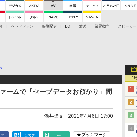
オ
ヘッドフォン
映像配信
BD
放送
業界動向
スピーカー
ェクタ
PS4
BDプレーヤー
映像配信
BD
ch
1
ch、新ファームで「セーブデータお預かり」問
酒井隆文
2021年4月6日 17:00
ブックマーク
ェア
はてブ
note