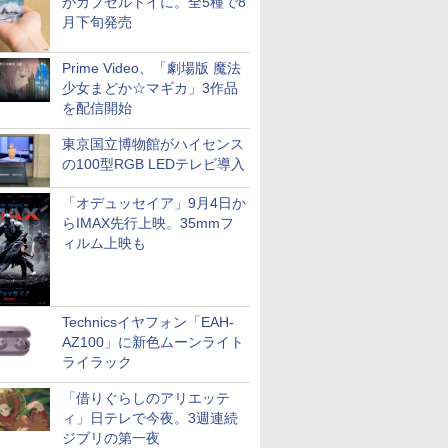
がカプセルトイに。全5種で8
月下旬発売
Prime Video、「劇場版 魔法
少女まどか☆マギカ」3作品
を配信開始
東京国立博物館がハイセンス
の100型RGB LEDテレビ導入
「オデュッセイア」9月4日か
らIMAX先行上映。35mmフ
ィルム上映も
Technicsイヤフォン「EAH-
AZ100」に新色ムーンライト
ライラック
「借りぐらしのアリエッテ
ィ」日テレで今夜。3週連続
ジブリの第一夜