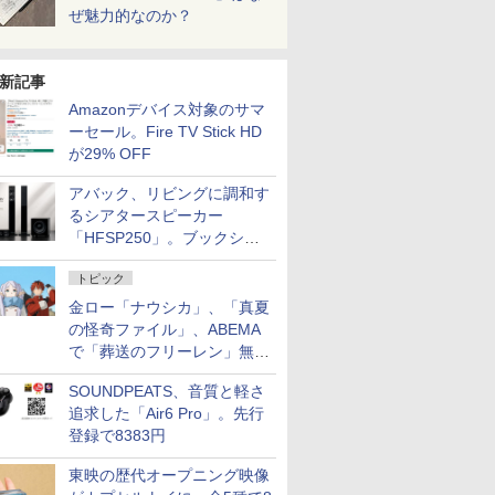
ぜ魅力的なのか？
新記事
Amazonデバイス対象のサマ
ーセール。Fire TV Stick HD
が29% OFF
アバック、リビングに調和す
るシアタースピーカー
「HFSP250」。ブックシェ
ルフはペア3万円以下
トピック
金ロー「ナウシカ」、「真夏
の怪奇ファイル」、ABEMA
で「葬送のフリーレン」無料
配信など。夏の特番・配信情
SOUNDPEATS、音質と軽さ
報
追求した「Air6 Pro」。先行
登録で8383円
東映の歴代オープニング映像