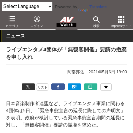
Powered by
Translate
AV Watch
動向
その他
カテゴリ
ログイン
検索
Impressサイト
ニュース
ライブエンタメ4団体が「無観客開催」要請の撤廃
を申し入れ
阿部邦弘
2021年5月6日 19:00
リスト
日本音楽制作者連盟など、ライブエンタメ事業に関わる
4団体は5日、「緊急事態宣言の延長に際しての声明文」
を表明。政府が検討している緊急事態宣言期間の延長に
対し、「無観客開催」要請の撤廃を求めた。