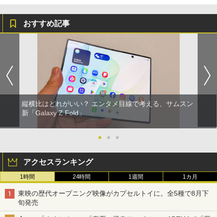
おすすめ記事
縦横比はどれがいい？ エンタメ目線で考える、サムスン
新「Galaxy Z Fold」
●
●
●
アクセスランキング
1時間
24時間
1週間
1カ月
東映の歴代オープニング映像がカプセルトイに。全5種で8月下
旬発売