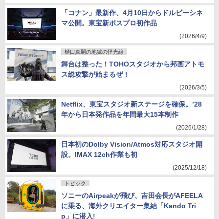
「コナン」最新作、4月10日からドルビーシネ
マ公開。東宝新ポスプロ初作品
(2026/4/9)
樋口真嗣の地獄の怪光線
舞台は整った！TOHOスタジオから邦画アトモ
ス総攻撃が始まるぜ！
(2026/3/5)
Netflix、東宝スタジオ新ステージを確保。’28
年から日本発作品を年間最大15本制作
(2026/1/28)
日本初のDolby Vision/Atmos対応スタジオ開
設。IMAX 12ch作業も初
(2025/12/18)
トピック
ソニーのAirpeakが飛び、吉田会長がAFEELA
に乗る、海外クリエイター集結「Kando Tri
p」に潜入!