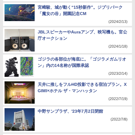
宮﨑駿、城が動く“15秒新作”。ジブリパーク
「魔女の谷」開園記念CM
(2024/2/13)
JBLスピーカーやAuraアンプ、映写機も。官公
庁オークション
(2024/1/18)
ゴジラの各部位が海底に。「ゴジラメガムリオ
ン」内の14名称が国際承認
(2023/2/14)
天井に推しをフルHD投影できる宿泊プラン。X
GIMI×ホテル ザ・マンハッタン
(2022/7/19)
中野サンプラザ、'23年7月2日閉館
(2022/7/8)