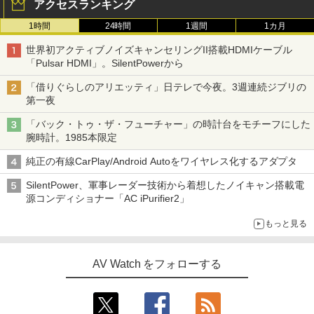
アクセスランキング
1時間
24時間
1週間
1カ月
世界初アクティブノイズキャンセリングII搭載HDMIケーブル
「Pulsar HDMI」。SilentPowerから
「借りぐらしのアリエッティ」日テレで今夜。3週連続ジブリの
第一夜
「バック・トゥ・ザ・フューチャー」の時計台をモチーフにした
腕時計。1985本限定
純正の有線CarPlay/Android Autoをワイヤレス化するアダプタ
SilentPower、軍事レーダー技術から着想したノイキャン搭載電
源コンディショナー「AC iPurifier2」
もっと見る
AV Watch をフォローする