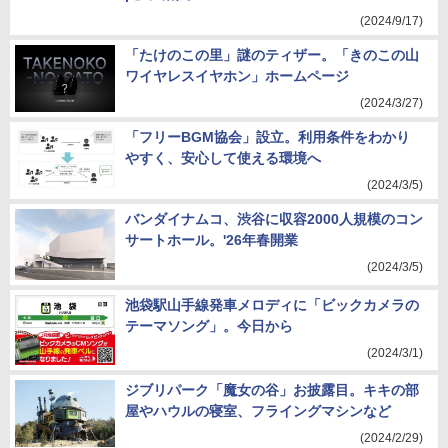
(2024/9/17)
「たけのこの里」謎のティザー。「きのこの山
ワイヤレスイヤホン」ホームページ
(2024/3/27)
「フリーBGM協会」設立。利用条件をわかり
やすく、安心して使える環境へ
(2024/3/5)
バンダイナムコ、渋谷に収容2000人規模のコン
サートホール。'26年春開業
(2024/3/5)
池袋駅山手線発車メロディに「ビックカメラの
テーマソング」。今日から
(2024/3/1)
ジブリパーク「魔女の谷」お披露目。キキの部
屋やハウルの寝室、フライングマシンなど
(2024/2/29)