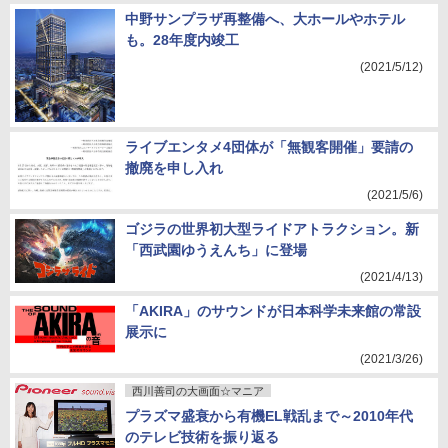
中野サンプラザ再整備へ、大ホールやホテル
も。28年度内竣工
(2021/5/12)
ライブエンタメ4団体が「無観客開催」要請の
撤廃を申し入れ
(2021/5/6)
ゴジラの世界初大型ライドアトラクション。新
「西武園ゆうえんち」に登場
(2021/4/13)
「AKIRA」のサウンドが日本科学未来館の常設
展示に
(2021/3/26)
西川善司の大画面☆マニア
プラズマ盛衰から有機EL戦乱まで～2010年代
のテレビ技術を振り返る