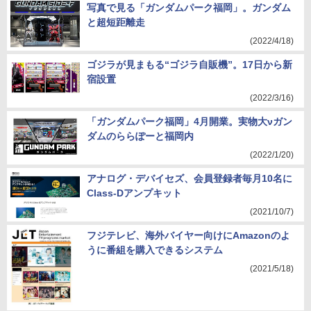
写真で見る「ガンダムパーク福岡」。ガンダム
と超短距離走
(2022/4/18)
ゴジラが見まもる“ゴジラ自販機”。17日から新
宿設置
(2022/3/16)
「ガンダムパーク福岡」4月開業。実物大νガン
ダムのららぽーと福岡内
(2022/1/20)
アナログ・デバイセズ、会員登録者毎月10名に
Class-Dアンプキット
(2021/10/7)
フジテレビ、海外バイヤー向けにAmazonのよ
うに番組を購入できるシステム
(2021/5/18)