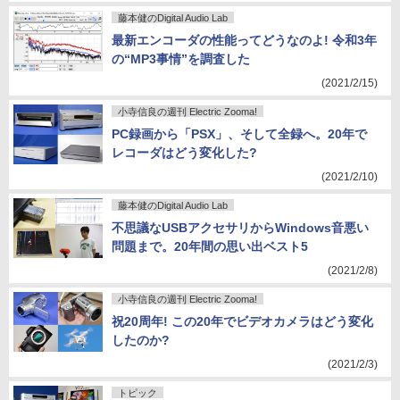
藤本健のDigital Audio Lab
最新エンコーダの性能ってどうなのよ! 令和3年
の“MP3事情”を調査した
(2021/2/15)
小寺信良の週刊 Electric Zooma!
PC録画から「PSX」、そして全録へ。20年で
レコーダはどう変化した?
(2021/2/10)
藤本健のDigital Audio Lab
不思議なUSBアクセサリからWindows音悪い
問題まで。20年間の思い出ベスト5
(2021/2/8)
小寺信良の週刊 Electric Zooma!
祝20周年! この20年でビデオカメラはどう変化
したのか?
(2021/2/3)
トピック