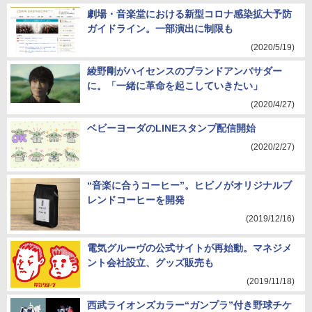
劇場・音楽堂における新型コロナ感染拡大予防
ガイドライン。一部演出に制限も
(2020/5/19)
綾野剛がハイセンスのブランドアンバサダー
に。「一緒に革命を起こしていきたい」
(2020/4/27)
ベビーヨーダのLINEスタンプ配信開始
(2020/2/27)
“音楽に合うコーヒー”。ヒビノがオリジナルブ
レンドコーヒーを開発
(2019/12/16)
電気グルーヴの公式サイトが再始動。マネジメ
ント会社設立、グッズ販売も
(2019/11/18)
西武ライオンズカラー“ガンプラ”付き野球チケ