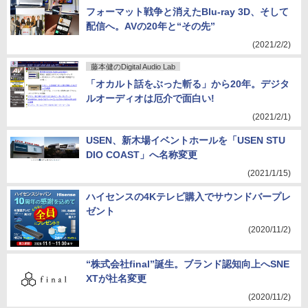
フォーマット戦争と消えたBlu-ray 3D、そして
配信へ。AVの20年と“その先”
(2021/2/2)
藤本健のDigital Audio Lab
「オカルト話をぶった斬る」から20年。デジタ
ルオーディオは厄介で面白い!
(2021/2/1)
USEN、新木場イベントホールを「USEN STU
DIO COAST」へ名称変更
(2021/1/15)
ハイセンスの4Kテレビ購入でサウンドバープレ
ゼント
(2020/11/2)
“株式会社final”誕生。ブランド認知向上へSNE
XTが社名変更
(2020/11/2)