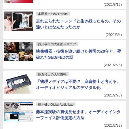
(2021/3/12)
本田雅一のAVTrends
忘れ去られたトレンドと生き残ったもの。その
違いとはなんだったのか
(2021/3/4)
西川善司の大画面☆マニア
映像機器・技術を追い続けた善司の20年と、夢
破れたSED/FEDの話
(2021/2/26)
麻倉怜士の大閻魔帳
「物理メディアは不要!?」麻倉怜士と考える、
オーディオビジュアルのデジタル化
(2021/2/25)
藤本健のDigital Audio Lab
藤本流実験の裏側見せます。オーディオインタ
ーフェイス評価測定の方法
(2021/2/22)