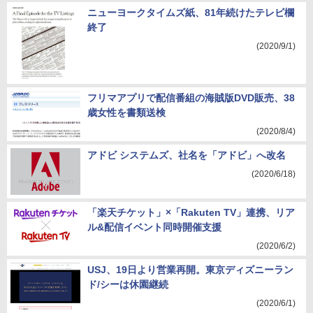
ニューヨークタイムズ紙、81年続けたテレビ欄
終了
(2020/9/1)
フリマアプリで配信番組の海賊版DVD販売、38
歳女性を書類送検
(2020/8/4)
アドビ システムズ、社名を「アドビ」へ改名
(2020/6/18)
「楽天チケット」×「Rakuten TV」連携、リア
ル&配信イベント同時開催支援
(2020/6/2)
USJ、19日より営業再開。東京ディズニーラン
ド/シーは休園継続
(2020/6/1)