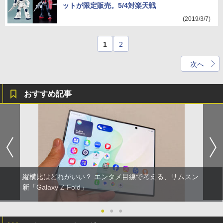
ットが限定販売。5/4対楽天戦
(2019/3/7)
1
2
次へ
おすすめ記事
縦横比はどれがいい？ エンタメ目線で考える、サムスン
新「Galaxy Z Fold」
●
●
●