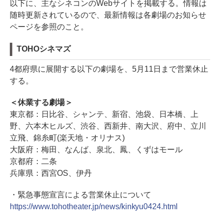
以下に、主なシネコンのWebサイトを掲載する。情報は
随時更新されているので、最新情報は各劇場のお知らせ
ページを参照のこと。
TOHOシネマズ
4都府県に展開する以下の劇場を、5月11日まで営業休止
する。
＜休業する劇場＞
東京都：日比谷、シャンテ、新宿、池袋、日本橋、上
野、六本木ヒルズ、渋谷、西新井、南大沢、府中、立川
立飛、錦糸町(楽天地・オリナス)
大阪府：梅田、なんば、泉北、鳳、くずはモール
京都府：二条
兵庫県：西宮OS、伊丹
・緊急事態宣言による営業休止について
https://www.tohotheater.jp/news/kinkyu0424.html