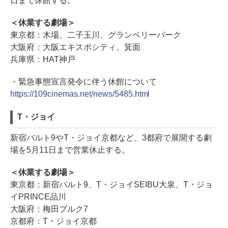
日まで休館する。
＜休業する劇場＞
東京都：木場、二子玉川、グランベリーパーク
大阪府：大阪エキスポシティ、箕面
兵庫県：HAT神戸
・緊急事態宣言発令に伴う休館について
https://109cinemas.net/news/5485.html
T・ジョイ
新宿バルト9やT・ジョイ京都など、3都府で展開する劇
場を5月11日まで営業休止する。
＜休業する劇場＞
東京都：新宿バルト9、T・ジョイSEIBU大泉、T・ジョ
イPRINCE品川
大阪府：梅田ブルク7
京都府：T・ジョイ京都