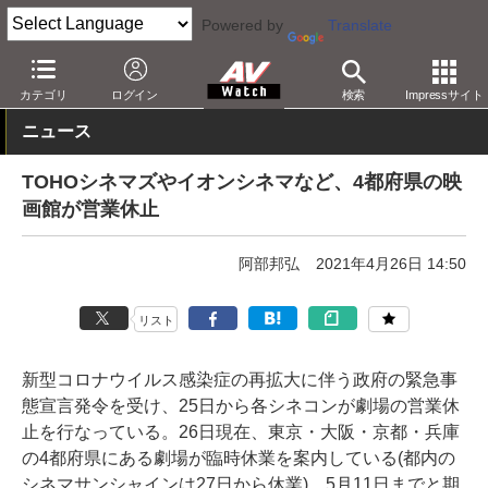
Powered by
Translate
AV Watch
コンテンツ・サービス
映画
映画館・シネコン
カテゴリ
ログイン
検索
Impressサイト
ニュース
TOHOシネマズやイオンシネマなど、4都府県の映
画館が営業休止
阿部邦弘
2021年4月26日 14:50
リスト
新型コロナウイルス感染症の再拡大に伴う政府の緊急事
態宣言発令を受け、25日から各シネコンが劇場の営業休
止を行なっている。26日現在、東京・大阪・京都・兵庫
の4都府県にある劇場が臨時休業を案内している(都内の
シネマサンシャインは27日から休業)。5月11日までと期