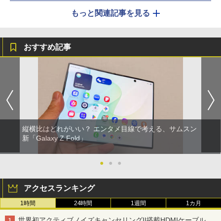
もっと関連記事を見る
おすすめ記事
縦横比はどれがいい？ エンタメ目線で考える、サムスン
新「Galaxy Z Fold」
●
●
●
アクセスランキング
1時間
24時間
1週間
1カ月
世界初アクティブノイズキャンセリングII搭載HDMIケーブル