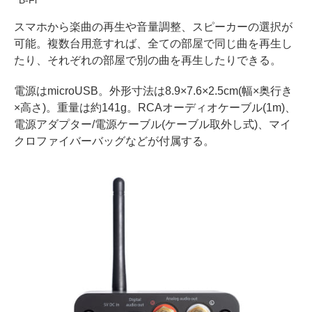
B-Fi
スマホから楽曲の再生や音量調整、スピーカーの選択が
可能。複数台用意すれば、全ての部屋で同じ曲を再生し
たり、それぞれの部屋で別の曲を再生したりできる。
電源はmicroUSB。外形寸法は8.9×7.6×2.5cm(幅×奥行き
×高さ)。重量は約141g。RCAオーディオケーブル(1m)、
電源アダプター/電源ケーブル(ケーブル取外し式)、マイ
クロファイバーバッグなどが付属する。