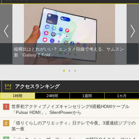
縦横比はどれがいい？ エンタメ目線で考える、サムスン
新「Galaxy Z Fold」
●
●
●
アクセスランキング
1時間
24時間
1週間
1カ月
世界初アクティブノイズキャンセリングII搭載HDMIケーブル
「Pulsar HDMI」。SilentPowerから
「借りぐらしのアリエッティ」日テレで今夜。3週連続ジブリの
第一夜