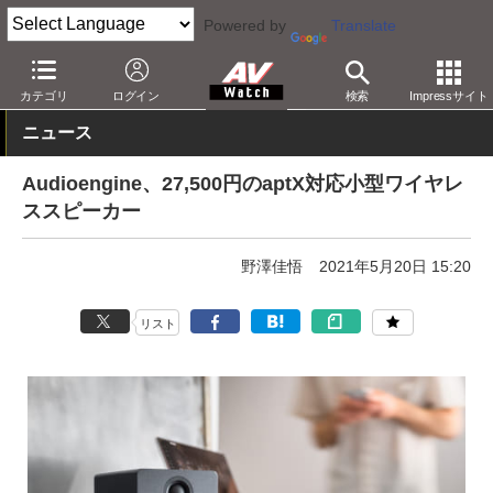
Powered by
Translate
AV Watch
製品
Bluetoothスピーカー
カテゴリ
ログイン
検索
Impressサイト
ニュース
Audioengine、27,500円のaptX対応小型ワイヤレ
ススピーカー
野澤佳悟
2021年5月20日 15:20
リスト