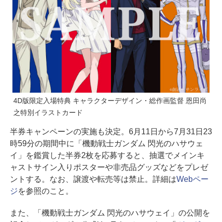
4D版限定入場特典 キャラクターデザイン・総作画監督 恩⽥尚
之特別イラストカード
半券キャンペーンの実施も決定。6月11日から7月31日23
時59分の期間中に「機動戦⼠ガンダム 閃光のハサウェ
イ」を鑑賞した半券2枚を応募すると、抽選でメインキ
ャストサイン入りポスターや非売品グッズなどをプレゼ
ントする。なお、譲渡や転売等は禁止。詳細は
Webペー
ジ
を参照のこと。
また、「機動戦⼠ガンダム 閃光のハサウェイ」の公開を