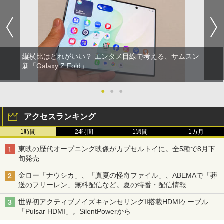
縦横比はどれがいい？ エンタメ目線で考える、サムスン
新「Galaxy Z Fold」
●
●
●
アクセスランキング
1時間
24時間
1週間
1カ月
東映の歴代オープニング映像がカプセルトイに。全5種で8月下
旬発売
金ロー「ナウシカ」、「真夏の怪奇ファイル」、ABEMAで「葬
送のフリーレン」無料配信など。夏の特番・配信情報
世界初アクティブノイズキャンセリングII搭載HDMIケーブル
「Pulsar HDMI」。SilentPowerから