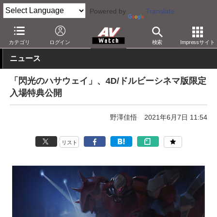
Powered by
Translate
AV Watch
コンテンツ・サービス
映画
映画作品
カテゴリ
ログイン
検索
Impressサイト
ニュース
「閃光のハサウェイ」、4D/ドルビーシネマ版限定
入場特典公開
野澤佳悟
2021年6月7日 11:54
リスト