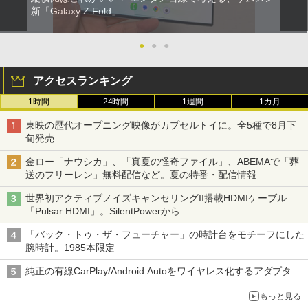
新「Galaxy Z Fold」
●
●
●
アクセスランキング
1時間
24時間
1週間
1カ月
東映の歴代オープニング映像がカプセルトイに。全5種で8月下
旬発売
金ロー「ナウシカ」、「真夏の怪奇ファイル」、ABEMAで「葬
送のフリーレン」無料配信など。夏の特番・配信情報
世界初アクティブノイズキャンセリングII搭載HDMIケーブル
「Pulsar HDMI」。SilentPowerから
「バック・トゥ・ザ・フューチャー」の時計台をモチーフにした
腕時計。1985本限定
純正の有線CarPlay/Android Autoをワイヤレス化するアダプタ
もっと見る