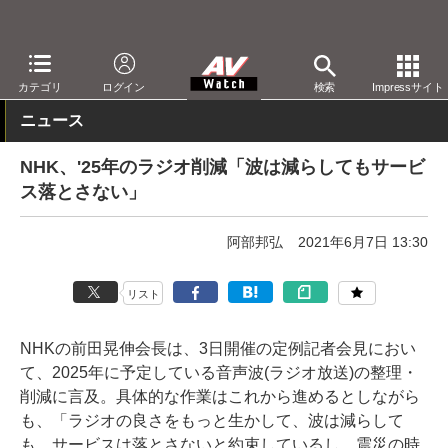
AV Watch
動向
業界動向
経営/IR
カテゴリ
ログイン
検索
Impressサイト
ニュース
NHK、'25年のラジオ削減「波は減らしてもサービ
ス落とさない」
阿部邦弘
2021年6月7日 13:30
リスト
NHKの前田晃伸会長は、3日開催の定例記者会見におい
て、2025年に予定している音声波(ラジオ放送)の整理・
削減に言及。具体的な作業はこれから進めるとしながら
も、「ラジオの良さをもっと生かして、波は減らして
も、サービスは落とさないと約束しているし、震災の時