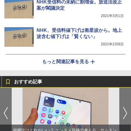
NHK受信料の未納に割増金。放送法改正
案が閣議決定
2021年3月1日
NHK、受信料値下げは衛星波から。地上
波含む値下げは「賢くない」
2021年2月8日
もっと関連記事を見る
おすすめ記事
縦横比はどれがいい？ エンタメ目線で考える、サムスン