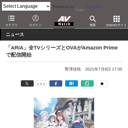
Powered by
Translate
AV Watch
コンテンツ・サービス
映像配信
Amazonビデオ
カテゴリ
ログイン
検索
Impressサイト
ニュース
「ARIA」全TVシリーズとOVAがAmazon Prime
で配信開始
野澤佳悟
2021年7月8日 17:00
リスト