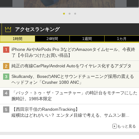
●
●
●
アクセスランキング
1時間
24時間
1週間
1カ月
iPhone AirやAirPods Pro 3などのAmazonタイムセール、今夜終
了【今日みつけたお買い得品】
純正の有線CarPlay/Android Autoをワイヤレス化するアダプタ
Skullcandy、BoseのANCとサウンドチューニング採用の震える
ヘッドフォン「Crusher 1080 ANC」
「バック・トゥ・ザ・フューチャー」の時計台をモチーフにした
腕時計。1985本限定
【西田宗千佳のRandomTracking】
縦横比はどれがいい？ エンタメ目線で考える、サムスン新
「Galaxy Z Fold」
もっと見る