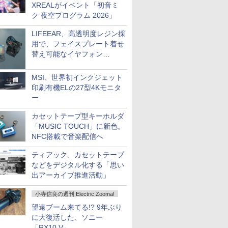
XREALがイベント「初音ミ
ク 夜空プログラム 2026」
LIFEEAR、高透明度レジン採
用で、フェイスプレート着せ
替え可能なイヤフォン
「Nova Shell」
MSI、世界初インクジェット
印刷有機ELの27型4Kモニタ
ー
カセットテープ型キーホルダ
「MUSIC TOUCH」に新色。
NFC搭載で音楽配信へ
ティアック、カセットテープ
などをデジタル化する「思い
出アーカイブ推進活動」
小寺信良の週刊 Electric Zooma!
望遠ブーム来てる!? 9年ぶり
に大復活した、ソニー
「RX10 V」