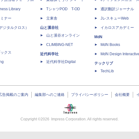
ness Library
TシャツPOD T-OD
通訳翻訳ジャーナル
セミナー
立東舎
JレスキューWeb
 X（デジタルクロス）
山と溪谷社
イカロスアカデミー
山と溪谷オンライン
MdN
CLIMBING-NET
MdN Books
ブックス
近代科学社
MdN Design Interactiv
ing
近代科学社Digital
テックリブ
TechLib
広告掲載のご案内
編集部へのご連絡
プライバシーポリシー
会社概要
Copyright ©
2026
Impress Corporation. All rights reserved.