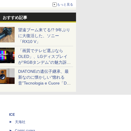
もっと見る
おすすめ記事
望遠ブーム来てる!? 9年ぶり
に大復活した、ソニー
「RX10 V」
「画質でテレビ選ぶなら
OLED」、LGディスプレイ
が“RGBタンデム”の魅力訴
求。液晶とのガチ比較も
DIATONEの遺伝子継承、最
新なのに懐かしい“惚れる
音”Tecnologia e Cuore「DS-
TC52B」を聴く
ICE
天海社
ス
Comic curea