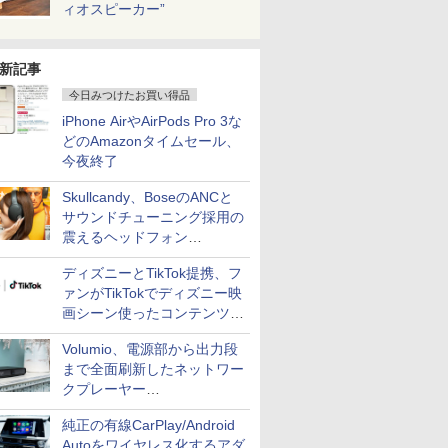
ィオスピーカー”
新記事
今日みつけたお買い得品
iPhone AirやAirPods Pro 3な
どのAmazonタイムセール、
今夜終了
Skullcandy、BoseのANCと
サウンドチューニング採用の
震えるヘッドフォン
「Crusher 1080 ANC」
ディズニーとTikTok提携、フ
ァンがTikTokでディズニー映
画シーン使ったコンテンツ制
作、Disney+にも配信
Volumio、電源部から出力段
まで全面刷新したネットワー
クプレーヤー
「Primo（2026）」
純正の有線CarPlay/Android
Autoをワイヤレス化するアダ