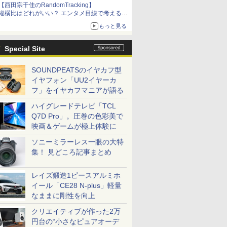
【西田宗千佳のRandomTracking】
縦横比はどれがいい？ エンタメ目線で考える、
サムスン新「Galaxy Z Fold」
もっと見る
Special Site
SOUNDPEATSのイヤカフ型
イヤフォン「UU2イヤーカ
フ」をイヤカフマニアが語る
ハイグレードテレビ「TCL
Q7D Pro」。圧巻の色彩美で
映画＆ゲームが極上体験に
ソニーミラーレス一眼の大特
集！ 見どころ記事まとめ
レイズ鍛造1ピースアルミホ
イール「CE28 N-plus」軽量
なままに剛性を向上
クリエイティブが作った2万
円台の“小さなピュアオーデ