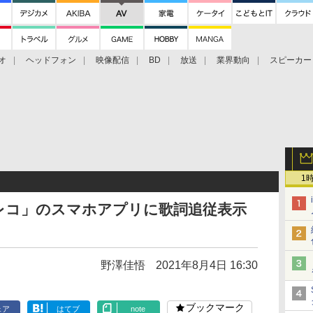
オ
ヘッドフォン
映像配信
BD
放送
業界動向
スピーカー
ェクタ
PS4
BDプレーヤー
映像配信
BD
1
レコ」のスマホアプリに歌詞追従表示
野澤佳悟
2021年8月4日 16:30
ブックマーク
ェア
はてブ
note