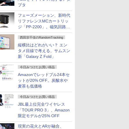
プタ
フェーズメーション、新時代
リファレンスMCカートリッ
ジ「PP-2200」。磁気回路や
ハウジングを根本から見直し
西田宗千佳のRandomTracking
縦横比はどれがいい？ エン
タメ目線で考える、サムスン
新「Galaxy Z Fold」
今日みつけたお買い得品
Amazonでレッドブル24本セ
ットが20% OFF。炭酸水や
麦茶も低価格
今日みつけたお買い得品
JBL最上位完全ワイヤレス
「TOUR PRO 3」、Amazon
限定モデルが25% OFF
現実の花火とARが融合、