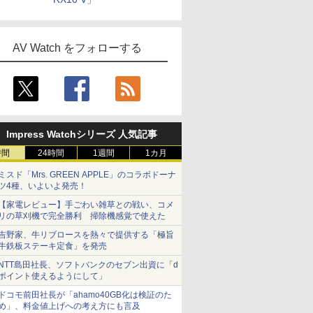
AV Watch をフォローする
Impress Watchシリーズ 人気記事
時間
24時間
1週間
1カ月
ミスド「Mrs. GREEN APPLE」のコラボドーナ
ツ4種、いよいよ発売！
【家電レビュー】手ごわい雑草との戦い、コメ
リの草刈機で完全勝利 掃除機感覚で使えた
吉野家、牛リブロースを熱々で提供する「極旨
牛鉄板ステーキ定食」を発売
NTT島田社長、ソフトバンクのセブン出資に「d
ポイント使えるようにして」
ドコモ前田社長が「ahamo40GB化は検証のた
め」、料金値上げへの考え方にも言及