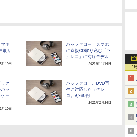
スマホ
バッファロー、スマホ
曲取り
に直接CD取り込む「ラ
」
クレコ」に有線モデル
年5月19日
2021年11月4日
1
「ラク
バッファロー、DVD再
ルバッ
生に対応したラクレ
るケー
コ。9,980円
2022年2月24日
年1月19日