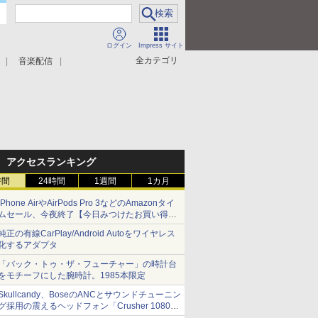
ログイン
Impress サイト
全カテゴリ
音楽配信
アクセスランキング
時間
24時間
1週間
1カ月
iPhone AirやAirPods Pro 3などのAmazonタイ
ムセール、今夜終了【今日みつけたお買い得
品】
純正の有線CarPlay/Android Autoをワイヤレス
化するアダプタ
「バック・トゥ・ザ・フューチャー」の時計台
をモチーフにした腕時計。1985本限定
Skullcandy、BoseのANCとサウンドチューニン
グ採用の震えるヘッドフォン「Crusher 1080
ANC」