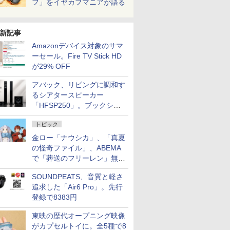
フ」をイヤカフマニアが語る
新記事
Amazonデバイス対象のサマ
ーセール。Fire TV Stick HD
が29% OFF
アバック、リビングに調和す
るシアタースピーカー
「HFSP250」。ブックシェ
ルフはペア3万円以下
トピック
金ロー「ナウシカ」、「真夏
の怪奇ファイル」、ABEMA
で「葬送のフリーレン」無料
配信など。夏の特番・配信情
SOUNDPEATS、音質と軽さ
報
追求した「Air6 Pro」。先行
登録で8383円
東映の歴代オープニング映像
がカプセルトイに。全5種で8