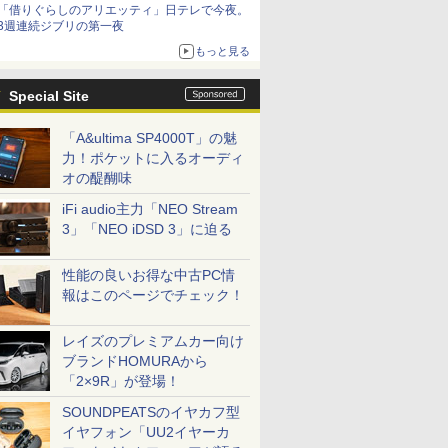
「借りぐらしのアリエッティ」日テレで今夜。
3週連続ジブリの第一夜
もっと見る
Special Site
「A&ultima SP4000T」の魅
力！ポケットに入るオーディ
オの醍醐味
iFi audio主力「NEO Stream
3」「NEO iDSD 3」に迫る
性能の良いお得な中古PC情
報はこのページでチェック！
レイズのプレミアムカー向け
ブランドHOMURAから
「2×9R」が登場！
SOUNDPEATSのイヤカフ型
イヤフォン「UU2イヤーカ