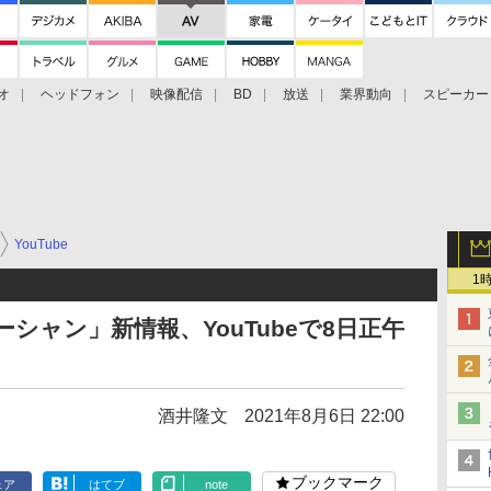
オ
ヘッドフォン
映像配信
BD
放送
業界動向
スピーカー
ェクタ
PS4
BDプレーヤー
映像配信
BD
YouTube
1
シャン」新情報、YouTubeで8日正午
酒井隆文
2021年8月6日 22:00
ブックマーク
ェア
はてブ
note