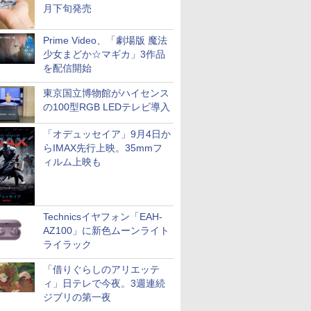
月下旬発売
Prime Video、「劇場版 魔法
少女まどか☆マギカ」3作品
を配信開始
東京国立博物館がハイセンス
の100型RGB LEDテレビ導入
「オデュッセイア」9月4日か
らIMAX先行上映。35mmフ
ィルム上映も
Technicsイヤフォン「EAH-
AZ100」に新色ムーンライト
ライラック
「借りぐらしのアリエッテ
ィ」日テレで今夜。3週連続
ジブリの第一夜