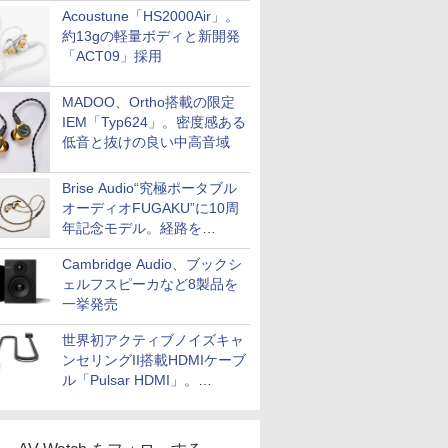
Acoustune「HS2000Air」。
約13gの軽量ボディと新開発
「ACT09」採用
MADOO、Ortho搭載の限定
IEM「Typ624」。密度感ある
低音と抜けの良い中高音域
Brise Audio“究極ポータブル
オーディオFUGAKU”に10周
年記念モデル。経路を
NISHIKIで統一。400万円
Cambridge Audio、ブックシ
ェルフスピーカなど8製品を
一挙発売
世界初アクティブノイズキャ
ンセリングII搭載HDMIケーブ
ル「Pulsar HDMI」。
SilentPowerから