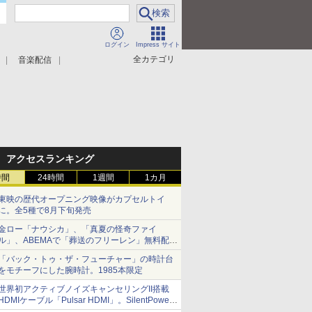
ログイン
Impress サイト
全カテゴリ
音楽配信
アクセスランキング
時間
24時間
1週間
1カ月
東映の歴代オープニング映像がカプセルトイ
に。全5種で8月下旬発売
金ロー「ナウシカ」、「真夏の怪奇ファイ
ル」、ABEMAで「葬送のフリーレン」無料配信
など。夏の特番・配信情報
「バック・トゥ・ザ・フューチャー」の時計台
をモチーフにした腕時計。1985本限定
世界初アクティブノイズキャンセリングII搭載
HDMIケーブル「Pulsar HDMI」。SilentPower
から