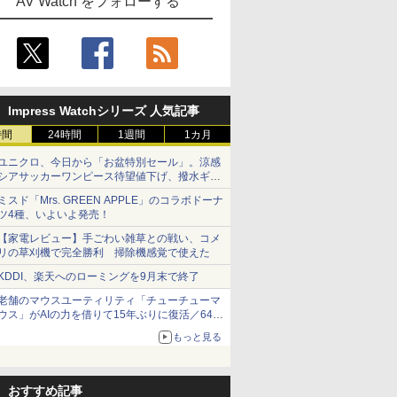
AV Watch をフォローする
Impress Watchシリーズ 人気記事
時間
24時間
1週間
1カ月
ユニクロ、今日から「お盆特別セール」。涼感
シアサッカーワンピース待望値下げ、撥水ギア
ショーツは1990円に
ミスド「Mrs. GREEN APPLE」のコラボドーナ
ツ4種、いよいよ発売！
【家電レビュー】手ごわい雑草との戦い、コメ
リの草刈機で完全勝利 掃除機感覚で使えた
KDDI、楽天へのローミングを9月末で終了
老舗のマウスユーティリティ「チューチューマ
ウス」がAIの力を借りて15年ぶりに復活／64bit
化、Windows 10/11、「Chrome」も走り回
もっと見る
る。復活記念で2026年末まで500円
おすすめ記事