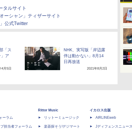
ータルサイト
ンオーシャン」ティザーサイト
式Twitter
部「ス
NHK、実写版「岸辺露
ン」ア
伴は動かない」8月14
日再放送
1年4月5日
2021年8月2日
Rittor Music
イカロス出版
dフォーラム
リットーミュージック
AIRLINEweb
ップ担当者フォーラム
楽器探そう!デジマート
Jディフェンスニュー