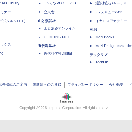
ness Library
TシャツPOD T-OD
通訳翻訳ジャーナル
セミナー
立東舎
JレスキューWeb
 X（デジタルクロス）
山と溪谷社
イカロスアカデミー
山と溪谷オンライン
MdN
CLIMBING-NET
MdN Books
ブックス
近代科学社
MdN Design Interactiv
ing
近代科学社Digital
テックリブ
TechLib
広告掲載のご案内
編集部へのご連絡
プライバシーポリシー
会社概要
Copyright ©
2026
Impress Corporation. All rights reserved.