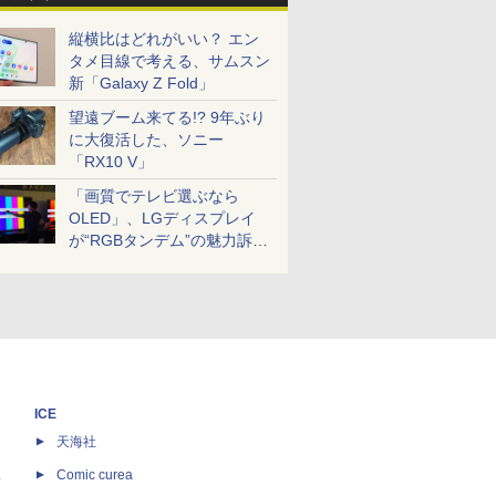
縦横比はどれがいい？ エン
タメ目線で考える、サムスン
新「Galaxy Z Fold」
望遠ブーム来てる!? 9年ぶり
に大復活した、ソニー
「RX10 V」
「画質でテレビ選ぶなら
OLED」、LGディスプレイ
が“RGBタンデム”の魅力訴
求。液晶とのガチ比較も
ICE
天海社
ス
Comic curea