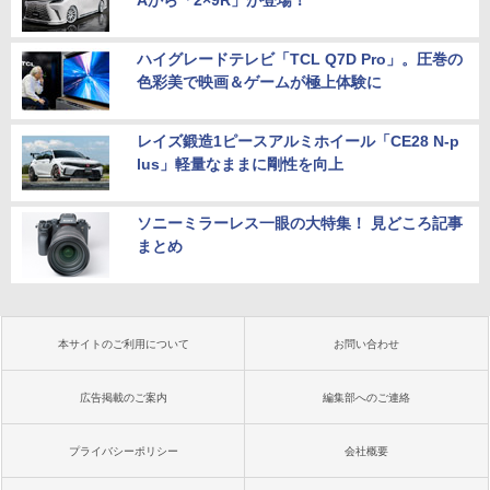
Aから「2×9R」が登場！
ハイグレードテレビ「TCL Q7D Pro」。圧巻の
色彩美で映画＆ゲームが極上体験に
レイズ鍛造1ピースアルミホイール「CE28 N-p
lus」軽量なままに剛性を向上
ソニーミラーレス一眼の大特集！ 見どころ記事
まとめ
本サイトのご利用について
お問い合わせ
広告掲載のご案内
編集部へのご連絡
プライバシーポリシー
会社概要