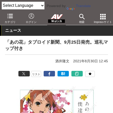
Powered by
Translate
AV Watch
コンテンツ・サービス
放送
その他
カテゴリ
ログイン
検索
Impressサイト
ニュース
「あの花」タブロイド新聞、9月25日発売。巡礼マ
ップ付き
酒井隆文
2021年8月30日 12:45
リスト