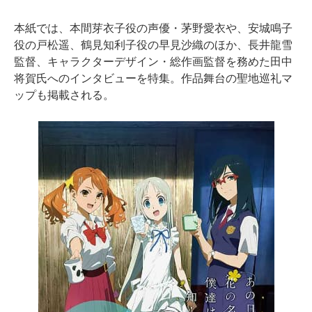
本紙では、本間芽衣子役の声優・茅野愛衣や、安城鳴子
役の戸松遥、鶴見知利子役の早見沙織のほか、長井龍雪
監督、キャラクターデザイン・総作画監督を務めた田中
将賀氏へのインタビューを特集。作品舞台の聖地巡礼マ
ップも掲載される。