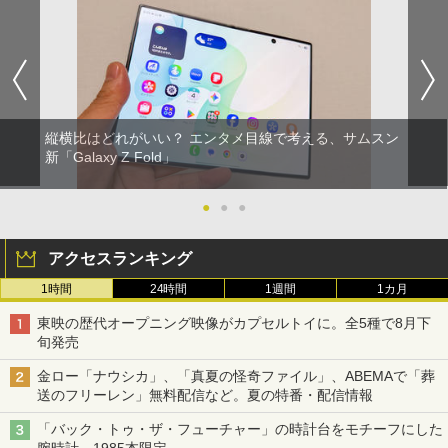
縦横比はどれがいい？ エンタメ目線で考える、サムスン
新「Galaxy Z Fold」
●
●
●
アクセスランキング
1時間
24時間
1週間
1カ月
東映の歴代オープニング映像がカプセルトイに。全5種で8月下
旬発売
金ロー「ナウシカ」、「真夏の怪奇ファイル」、ABEMAで「葬
送のフリーレン」無料配信など。夏の特番・配信情報
「バック・トゥ・ザ・フューチャー」の時計台をモチーフにした