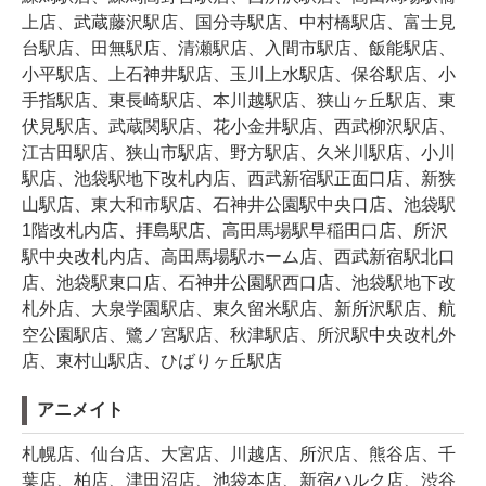
上店、武蔵藤沢駅店、国分寺駅店、中村橋駅店、富士見
台駅店、田無駅店、清瀬駅店、入間市駅店、飯能駅店、
小平駅店、上石神井駅店、玉川上水駅店、保谷駅店、小
手指駅店、東長崎駅店、本川越駅店、狭山ヶ丘駅店、東
伏見駅店、武蔵関駅店、花小金井駅店、西武柳沢駅店、
江古田駅店、狭山市駅店、野方駅店、久米川駅店、小川
駅店、池袋駅地下改札内店、西武新宿駅正面口店、新狭
山駅店、東大和市駅店、石神井公園駅中央口店、池袋駅
1階改札内店、拝島駅店、高田馬場駅早稲田口店、所沢
駅中央改札内店、高田馬場駅ホーム店、西武新宿駅北口
店、池袋駅東口店、石神井公園駅西口店、池袋駅地下改
札外店、大泉学園駅店、東久留米駅店、新所沢駅店、航
空公園駅店、鷺ノ宮駅店、秋津駅店、所沢駅中央改札外
店、東村山駅店、ひばりヶ丘駅店
アニメイト
札幌店、仙台店、大宮店、川越店、所沢店、熊谷店、千
葉店、柏店、津田沼店、池袋本店、新宿ハルク店、渋谷