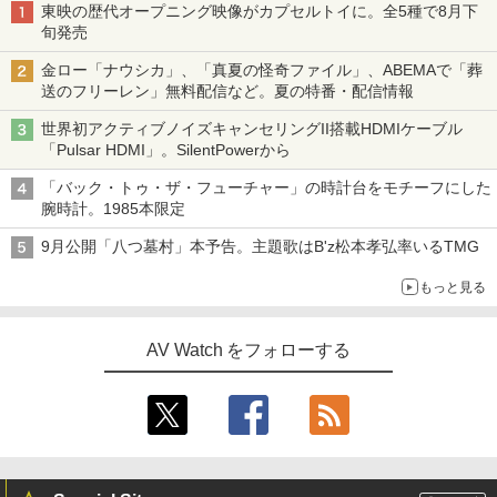
東映の歴代オープニング映像がカプセルトイに。全5種で8月下
旬発売
金ロー「ナウシカ」、「真夏の怪奇ファイル」、ABEMAで「葬
送のフリーレン」無料配信など。夏の特番・配信情報
世界初アクティブノイズキャンセリングII搭載HDMIケーブル
「Pulsar HDMI」。SilentPowerから
「バック・トゥ・ザ・フューチャー」の時計台をモチーフにした
腕時計。1985本限定
9月公開「八つ墓村」本予告。主題歌はB'z松本孝弘率いるTMG
もっと見る
AV Watch をフォローする