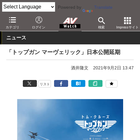
Powered by
Translate
AV Watch
コンテンツ・サービス
映画
映画作品
カテゴリ
ログイン
検索
Impressサイト
ニュース
「トップガン マーヴェリック」日本公開延期
酒井隆文
2021年9月2日 13:47
リスト