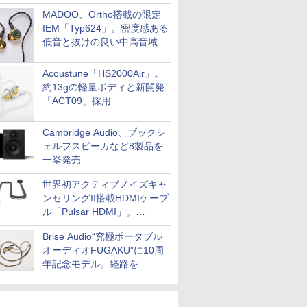
MADOO、Ortho搭載の限定
IEM「Typ624」。密度感ある
低音と抜けの良い中高音域
Acoustune「HS2000Air」。
約13gの軽量ボディと新開発
「ACT09」採用
Cambridge Audio、ブックシ
ェルフスピーカなど8製品を
一挙発売
世界初アクティブノイズキャ
ンセリングII搭載HDMIケーブ
ル「Pulsar HDMI」。
SilentPowerから
Brise Audio“究極ポータブル
オーディオFUGAKU”に10周
年記念モデル。経路を
NISHIKIで統一。400万円