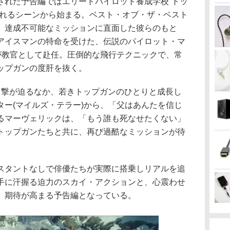
された予告編ではエリートパイロット養成学校“トッ
られるシーンから始まる。ベスト・オブ・ザ・ベスト
、達成不可能なミッションに直面した彼らのもと
アイスマンの特命を受けた、伝説のパイロット・マ
)が教官として赴任。圧倒的な飛行テクニックで、常
ップガンの度肝を抜く。
出撃が迫るなか、若きトップガンのひとりと成長し
ター(マイルズ・テラー)から、「父はあんたを信じ
るマーヴェリックは、「もう誰も死なせたくない」
トップガンたちと共に、再び過酷なミッションが待
スタントなしで俳優たちが実際に搭乗しリアルを追
手に汗握る迫力のスカイ・アクションと、心震わせ
、期待が高まる予告編となっている。