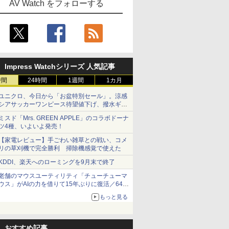
AV Watch をフォローする
Impress Watchシリーズ 人気記事
時間
24時間
1週間
1カ月
ユニクロ、今日から「お盆特別セール」。涼感
シアサッカーワンピース待望値下げ、撥水ギア
ショーツは1990円に
ミスド「Mrs. GREEN APPLE」のコラボドーナ
ツ4種、いよいよ発売！
【家電レビュー】手ごわい雑草との戦い、コメ
リの草刈機で完全勝利 掃除機感覚で使えた
KDDI、楽天へのローミングを9月末で終了
老舗のマウスユーティリティ「チューチューマ
ウス」がAIの力を借りて15年ぶりに復活／64bit
化、Windows 10/11、「Chrome」も走り回
もっと見る
る。復活記念で2026年末まで500円
おすすめ記事