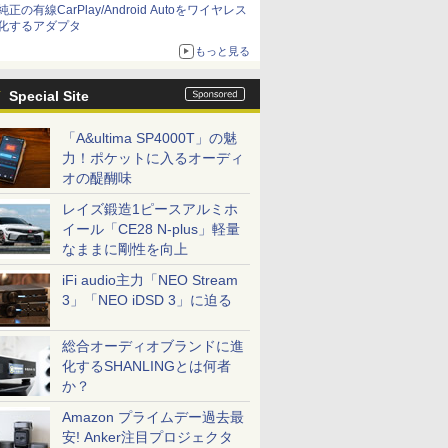
純正の有線CarPlay/Android Autoをワイヤレス
化するアダプタ
もっと見る
Special Site
「A&ultima SP4000T」の魅
力！ポケットに入るオーディ
オの醍醐味
レイズ鍛造1ピースアルミホ
イール「CE28 N-plus」軽量
なままに剛性を向上
iFi audio主力「NEO Stream
3」「NEO iDSD 3」に迫る
総合オーディオブランドに進
化するSHANLINGとは何者
か？
Amazon プライムデー過去最
安! Anker注目プロジェクタ