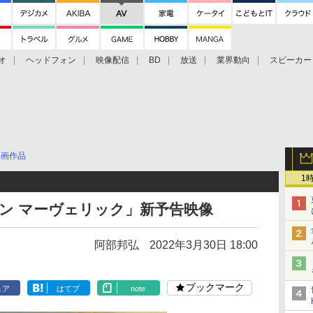
オ
ヘッドフォン
映像配信
BD
放送
業界動向
スピーカー
ェクタ
PS4
BDプレーヤー
映像配信
BD
映画作品
1
ガン マーヴェリック」新予告映像
阿部邦弘
2022年3月30日 18:00
ブックマーク
ェア
はてブ
note