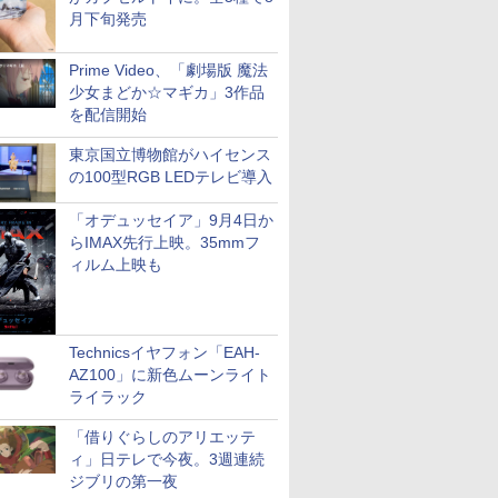
月下旬発売
Prime Video、「劇場版 魔法
少女まどか☆マギカ」3作品
を配信開始
東京国立博物館がハイセンス
の100型RGB LEDテレビ導入
「オデュッセイア」9月4日か
らIMAX先行上映。35mmフ
ィルム上映も
Technicsイヤフォン「EAH-
AZ100」に新色ムーンライト
ライラック
「借りぐらしのアリエッテ
ィ」日テレで今夜。3週連続
ジブリの第一夜