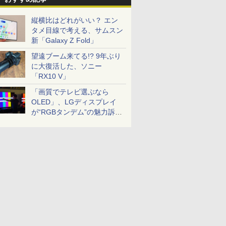
縦横比はどれがいい？ エン
タメ目線で考える、サムスン
新「Galaxy Z Fold」
望遠ブーム来てる!? 9年ぶり
に大復活した、ソニー
「RX10 V」
「画質でテレビ選ぶなら
OLED」、LGディスプレイ
が“RGBタンデム”の魅力訴
求。液晶とのガチ比較も