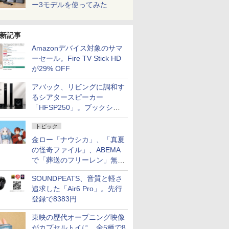
ー3モデルを使ってみた
新記事
Amazonデバイス対象のサマ
ーセール。Fire TV Stick HD
が29% OFF
アバック、リビングに調和す
るシアタースピーカー
「HFSP250」。ブックシェ
ルフはペア3万円以下
トピック
金ロー「ナウシカ」、「真夏
の怪奇ファイル」、ABEMA
で「葬送のフリーレン」無料
配信など。夏の特番・配信情
SOUNDPEATS、音質と軽さ
報
追求した「Air6 Pro」。先行
登録で8383円
東映の歴代オープニング映像
がカプセルトイに。全5種で8