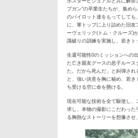
ポスタービジュアルと共に解禁
プガン”の卒業生たちが、集め
のパイロット達をもってしても
に、軍トップに上り詰めた旧友
ーヴェリック(トム・クルーズ
識破りの訓練を実施し、若きト
生還可能性0のミッションへの
た亡き親友グースの息子ルース
た。だから死んだ」と糾弾され
と、強い決意を胸に秘め、若き
ち受ける空に命を懸ける。
現在可能な技術を全て駆使し、
求し、本物の撮影にこだわった
る胸熱なストーリーを想像させ