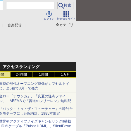
ログイン
Impress サイト
全カテゴリ
音楽配信
アクセスランキング
時間
24時間
1週間
1カ月
東映の歴代オープニング映像がカプセルトイ
に。全5種で8月下旬発売
金ロー「ナウシカ」、「真夏の怪奇ファイ
ル」、ABEMAで「葬送のフリーレン」無料配信
など。夏の特番・配信情報
「バック・トゥ・ザ・フューチャー」の時計台
をモチーフにした腕時計。1985本限定
世界初アクティブノイズキャンセリングII搭載
HDMIケーブル「Pulsar HDMI」。SilentPower
から