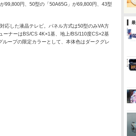
」が99,800円、50型の「50A65G」が69,800円、43型
最
解像度に対応した液晶テレビ。パネル方式は50型のみVA方
ーはBS/CS 4K×1基、地上/BS/110度CS×2基
グループの限定カラーとして、本体色はダークグレ