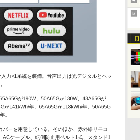
デオ入力×1系統を装備。音声出力は光デジタルとヘッ
る。
5A65Gが190W、50A65Gが130W、43A65Gが
141kWh/年、65A65Gが118kWh/年、50A65G
/年。
カバーを用意している。そのほか、赤外線リモコ
ACケーブル、転倒防止用ベルト1式、スタンド1