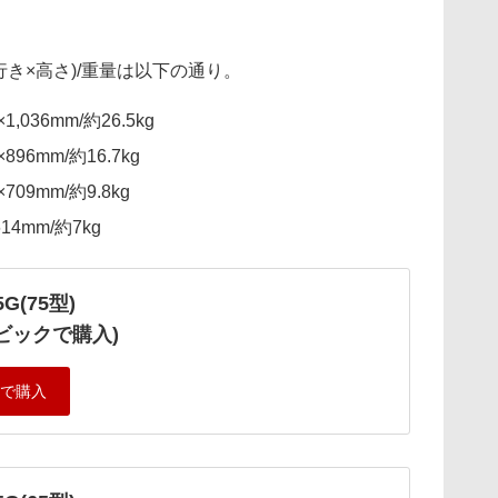
行き×高さ)/重量は以下の通り。
1,036mm/約26.5kg
×896mm/約16.7kg
×709mm/約9.8kg
614mm/約7kg
5G(75型)
ビックで購入)