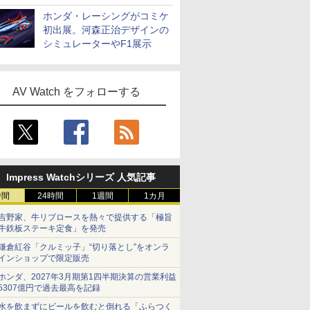
ホンダ・レーシングがコミケ
初出展。河森正治デザインの
シミュレーターやF1展示
AV Watch をフォローする
Impress Watchシリーズ 人気記事
時間
24時間
1週間
1カ月
吉野家、牛リブロースを熱々で提供する「極旨
牛鉄板ステーキ定食」を発売
鎌倉紅谷「クルミッ子」“切り落とし”をオンラ
インショップで限定販売
ホンダ、2027年3月期第1四半期決算の営業利益
5307億円で過去最高を記録
水を飲まずにビールを飲むと倒れる「ふらつく