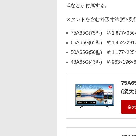
式などが付属する。
スタンドを含む外形寸法(幅×奥
75A65G(75型) 約1,677×356×
65A65G(65型) 約1,452×291
50A65G(50型) 約1,177×225
43A65G(43型) 約963×196×
75A6
(楽天