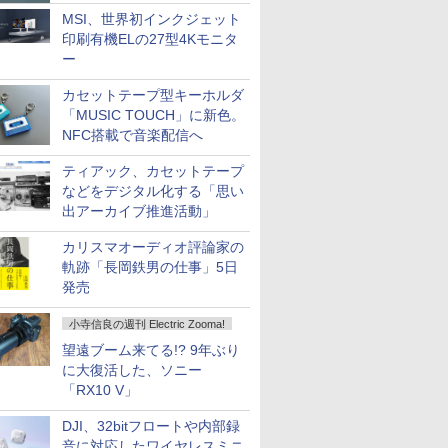
MSI、世界初インクジェット
印刷有機ELの27型4Kモニタ
ー
カセットテープ型キーホルダ
「MUSIC TOUCH」に新色。
NFC搭載で音楽配信へ
ティアック、カセットテープ
などをデジタル化する「思い
出アーカイブ推進活動」
カリスマオーディオ評論家の
軌跡「長岡鉄男の仕事」5日
発売
小寺信良の週刊 Electric Zooma!
望遠ブーム来てる!? 9年ぶり
に大復活した、ソニー
「RX10 V」
DJI、32bitフロートや内部録
音に対応したワイヤレスミニ