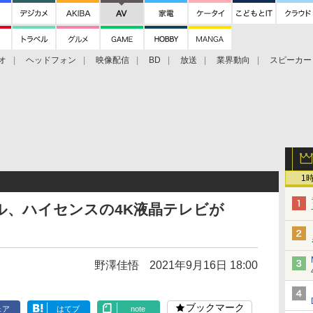
オ
ヘッドフォン
映像配信
BD
放送
業界動向
スピーカー
ェクタ
PS4
BDプレーヤー
映像配信
BD
1
ル、ハイセンスの4K液晶テレビが
野澤佳悟
2021年9月16日 18:00
ブックマーク
ェア
はてブ
note