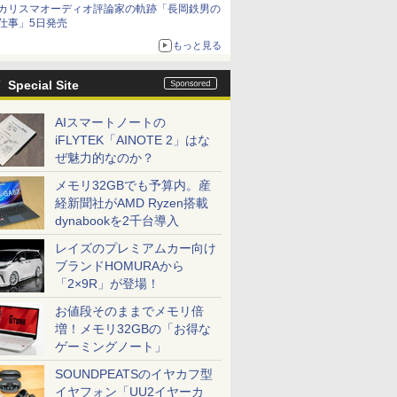
カリスマオーディオ評論家の軌跡「長岡鉄男の
を聴く
仕事」5日発売
もっと見る
Special Site
AIスマートノートの
iFLYTEK「AINOTE 2」はな
ぜ魅力的なのか？
メモリ32GBでも予算内。産
経新聞社がAMD Ryzen搭載
dynabookを2千台導入
レイズのプレミアムカー向け
ブランドHOMURAから
「2×9R」が登場！
お値段そのままでメモリ倍
増！メモリ32GBの「お得な
ゲーミングノート」
SOUNDPEATSのイヤカフ型
イヤフォン「UU2イヤーカ