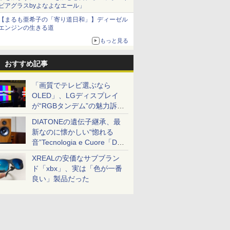
ビアグラスbyよなよなエール」
【まるも亜希子の「寄り道日和」】ディーゼル
エンジンの生きる道
もっと見る
おすすめ記事
「画質でテレビ選ぶなら
OLED」、LGディスプレイ
が“RGBタンデム”の魅力訴
求。液晶とのガチ比較も
DIATONEの遺伝子継承、最
新なのに懐かしい“惚れる
音”Tecnologia e Cuore「DS-
TC52B」を聴く
XREALの安価なサブブラン
ド「xbx」、実は「色が一番
良い」製品だった