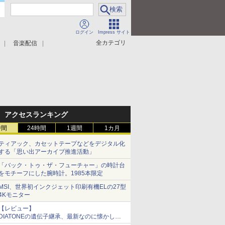
ログイン
Impress サイト
全カテゴリ
音楽配信
アクセスランキング
時間
24時間
1週間
1カ月
ティアック、カセットテープなどをデジタル化
する「思い出アーカイブ推進活動」
「バック・トゥ・ザ・フューチャー」の時計台
をモチーフにした腕時計。1985本限定
MSI、世界初インクジェット印刷有機ELの27型
4Kモニター
【レビュー】
DIATONEの遺伝子継承、最新なのに懐かし
い“惚れる音”Tecnologia e Cuore「DS-TC52B」