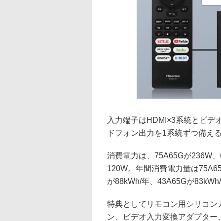
入力端子はHDMI×3系統とビ
ドフォン出力を1系統ずつ備え
消費電力は、75A65Gが236W、6
120W。年間消費電力量は75A65Gが
が88kWh/年、43A65Gが83kWh
特典としてリモコン用シリコン
ン、ビデオ入力変換アダプター、