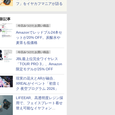
フ」をイヤカフマニアが語る
新記事
今日みつけたお買い得品
Amazonでレッドブル24本セ
ットが20% OFF。炭酸水や
麦茶も低価格
今日みつけたお買い得品
JBL最上位完全ワイヤレス
「TOUR PRO 3」、Amazon
限定モデルが25% OFF
現実の花火とARが融合、
XREALがイベント「初音ミ
ク 夜空プログラム 2026」
LIFEEAR、高透明度レジン採
用で、フェイスプレート着せ
替え可能なイヤフォン
「Nova Shell」