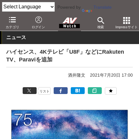
Powered by
Translate
AV Watch
製品
テレビ
その他
カテゴリ
ログイン
検索
Impressサイト
ニュース
ハイセンス、4Kテレビ「U8F」などにRakuten
TV、Paraviを追加
酒井隆文
2021年7月20日 17:00
リスト