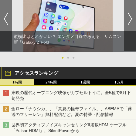
縦横比はどれがいい？ エンタメ目線で考える、サムスン
新「Galaxy Z Fold」
●
●
●
アクセスランキング
1時間
24時間
1週間
1カ月
東映の歴代オープニング映像がカプセルトイに。全5種で8月下
旬発売
金ロー「ナウシカ」、「真夏の怪奇ファイル」、ABEMAで「葬
送のフリーレン」無料配信など。夏の特番・配信情報
世界初アクティブノイズキャンセリングII搭載HDMIケーブル
「Pulsar HDMI」。SilentPowerから