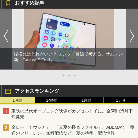
おすすめ記事
縦横比はどれがいい？ エンタメ目線で考える、サムスン
新「Galaxy Z Fold」
●
●
●
アクセスランキング
1時間
24時間
1週間
1カ月
東映の歴代オープニング映像がカプセルトイに。全5種で8月下
旬発売
金ロー「ナウシカ」、「真夏の怪奇ファイル」、ABEMAで「葬
送のフリーレン」無料配信など。夏の特番・配信情報