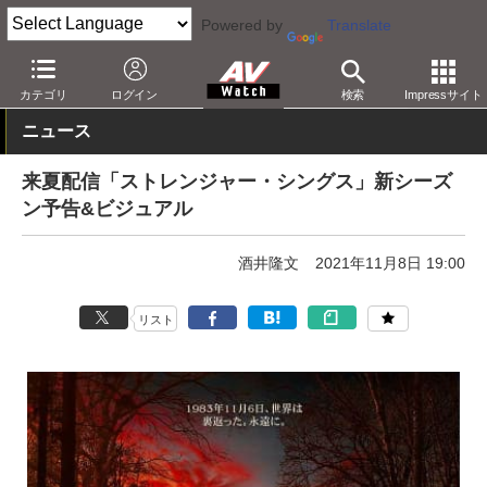
Powered by
Translate
AV Watch
コンテンツ・サービス
映像配信
Netflix
カテゴリ
ログイン
検索
Impressサイト
ニュース
来夏配信「ストレンジャー・シングス」新シーズ
ン予告&ビジュアル
酒井隆文
2021年11月8日 19:00
リスト