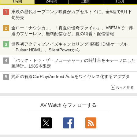
1時間
24時間
1週間
1カ月
東映の歴代オープニング映像がカプセルトイに。全5種で8月下
旬発売
金ロー「ナウシカ」、「真夏の怪奇ファイル」、ABEMAで「葬
送のフリーレン」無料配信など。夏の特番・配信情報
世界初アクティブノイズキャンセリングII搭載HDMIケーブル
「Pulsar HDMI」。SilentPowerから
「バック・トゥ・ザ・フューチャー」の時計台をモチーフにした
腕時計。1985本限定
純正の有線CarPlay/Android Autoをワイヤレス化するアダプタ
もっと見る
AV Watch をフォローする