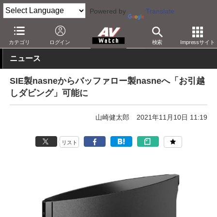
Powered by
Translate
AV Watch
製品
レコーダ
nasne/torne
カテゴリ
ログイン
検索
Impressサイト
ニュース
SIE製nasneからバッファロー製nasneへ「お引越
しダビング」可能に
山崎健太郎
2021年11月10日 11:19
リスト