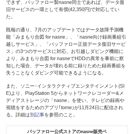
できず、バッファロー製nasne同士であれば、データ復
旧サービスの一環として有償(42,350円)で対応してい
た。
既報の通り、7月のアップデートではデータ故障予測機
能「みまもり合図 for nasne」、「nasne向け録画番組引
越しサービス」、「バッファロー正規データ復旧サービ
ス」の3つのサービスに対応。お引越しダビング機能に
より、みまもり合図 for nasneでHDDの異常を事前に察
知した場合、データが壊れる前に録りためた録画番組を
失うことなくダビング可能できるようになる。
また、ソニー･インタラクティブエンタテインメント(SI
E)より、PlayStation 5からネットワークレコーダー&メ
ディアストレージの「nasne」を使い、テレビの録画や
視聴をするためのアプリ｢torne｣が11月24日に配信され
る。詳細は
別記事
を参照のこと。
バッファロー公式ストアのnasne販売ペ