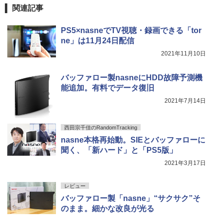
関連記事
PS5×nasneでTV視聴・録画できる「tor
ne」は11月24日配信
2021年11月10日
バッファロー製nasneにHDD故障予測機
能追加。有料でデータ復旧
2021年7月14日
西田宗千佳のRandomTracking
nasne本格再始動。SIEとバッファローに
聞く、「新ハード」と「PS5版」
2021年3月17日
レビュー
バッファロー製「nasne」“サクサク”そ
のまま。細かな改良が光る