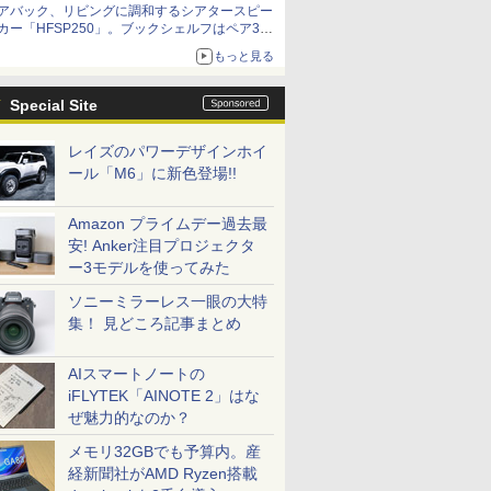
アバック、リビングに調和するシアタースピー
カー「HFSP250」。ブックシェルフはペア3万
円以下
もっと見る
Special Site
レイズのパワーデザインホイ
ール「M6」に新色登場!!
Amazon プライムデー過去最
安! Anker注目プロジェクタ
ー3モデルを使ってみた
ソニーミラーレス一眼の大特
集！ 見どころ記事まとめ
AIスマートノートの
iFLYTEK「AINOTE 2」はな
ぜ魅力的なのか？
メモリ32GBでも予算内。産
経新聞社がAMD Ryzen搭載