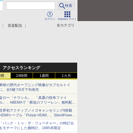
ログイン
Impress サイト
全カテゴリ
音楽配信
アクセスランキング
時間
24時間
1週間
1カ月
東映の歴代オープニング映像がカプセルトイ
に。全5種で8月下旬発売
金ロー「ナウシカ」、「真夏の怪奇ファイ
ル」、ABEMAで「葬送のフリーレン」無料配信
など。夏の特番・配信情報
世界初アクティブノイズキャンセリングII搭載
HDMIケーブル「Pulsar HDMI」。SilentPower
から
「バック・トゥ・ザ・フューチャー」の時計台
をモチーフにした腕時計。1985本限定