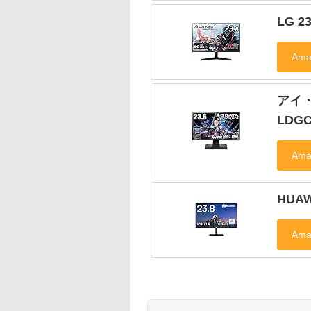
LG 2
アイ・
LDGC
HUAW