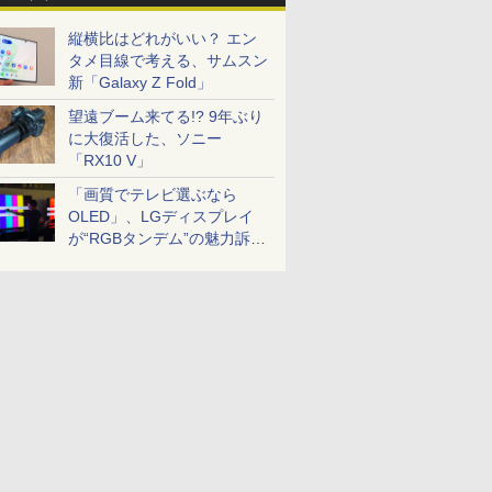
縦横比はどれがいい？ エン
タメ目線で考える、サムスン
新「Galaxy Z Fold」
望遠ブーム来てる!? 9年ぶり
に大復活した、ソニー
「RX10 V」
「画質でテレビ選ぶなら
OLED」、LGディスプレイ
が“RGBタンデム”の魅力訴
求。液晶とのガチ比較も