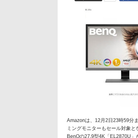
Amazonは、12月2日23時
ミングモニターもセール対象とな
BenQの27.9型4K「EL2870U