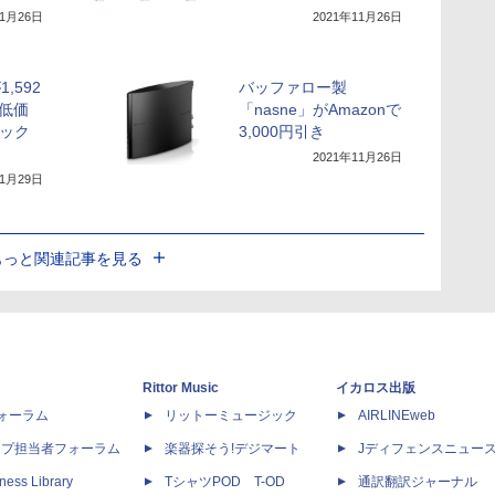
11月26日
2021年11月26日
1,592
バッファロー製
も低価
「nasne」がAmazonで
ラック
3,000円引き
2021年11月26日
11月29日
もっと関連記事を見る
Rittor Music
イカロス出版
dフォーラム
リットーミュージック
AIRLINEweb
ップ担当者フォーラム
楽器探そう!デジマート
Jディフェンスニュー
ness Library
TシャツPOD T-OD
通訳翻訳ジャーナル