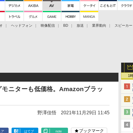
オ
ヘッドフォン
映像配信
BD
放送
業界動向
スピーカー
ェクタ
PS4
BDプレーヤー
映像配信
BD
1
グモニターも低価格。Amazonブラッ
野澤佳悟
2021年11月29日 11:45
ブックマーク
ェア
はてブ
note