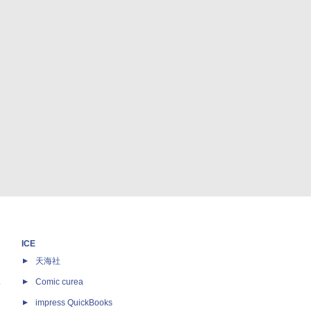
ICE
天海社
ス
Comic curea
impress QuickBooks