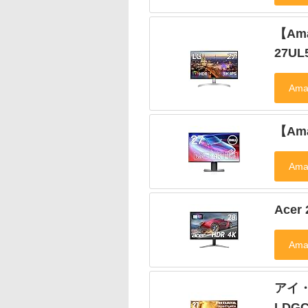
【Ama
27UL
【Ama
Acer
アイ・
LDGC