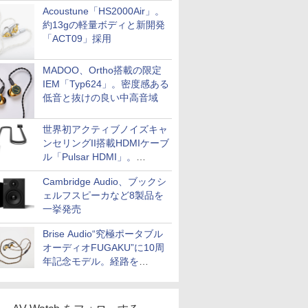
Acoustune「HS2000Air」。
約13gの軽量ボディと新開発
「ACT09」採用
MADOO、Ortho搭載の限定
IEM「Typ624」。密度感ある
低音と抜けの良い中高音域
世界初アクティブノイズキャ
ンセリングII搭載HDMIケーブ
ル「Pulsar HDMI」。
SilentPowerから
Cambridge Audio、ブックシ
ェルフスピーカなど8製品を
一挙発売
Brise Audio“究極ポータブル
オーディオFUGAKU”に10周
年記念モデル。経路を
NISHIKIで統一。400万円