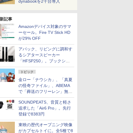
dynabookを2千台導入
新記事
Amazonデバイス対象のサマ
ーセール。Fire TV Stick HD
が29% OFF
アバック、リビングに調和す
るシアタースピーカー
「HFSP250」。ブックシェ
ルフはペア3万円以下
トピック
金ロー「ナウシカ」、「真夏
の怪奇ファイル」、ABEMA
で「葬送のフリーレン」無料
配信など。夏の特番・配信情
SOUNDPEATS、音質と軽さ
報
追求した「Air6 Pro」。先行
登録で8383円
東映の歴代オープニング映像
がカプセルトイに。全5種で8