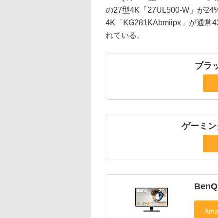
の27型4K「27UL500-W」が24%
4K「KG281KAbmiipx」が通常
れている。
ブラ
ゲーミン
BenQ