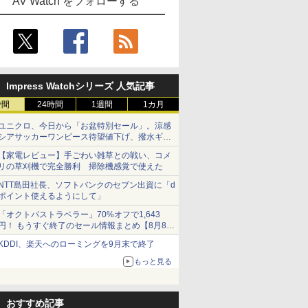
AV Watch をフォローする
Impress Watchシリーズ 人気記事
時間
24時間
1週間
1カ月
ユニクロ、今日から「お盆特別セール」。涼感
シアサッカーワンピース待望値下げ、撥水ギア
ショーツは1990円に
【家電レビュー】手ごわい雑草との戦い、コメ
リの草刈機で完全勝利 掃除機感覚で使えた
NTT島田社長、ソフトバンクのセブン出資に「d
ポイント使えるようにして」
「オクトパストラベラー」70%オフで1,643
円！ もうすぐ終了のセール情報まとめ【8月8日
更新】
KDDI、楽天へのローミングを9月末で終了
ニンテンドーeショップでは「大神 絶景版」が
67%オフで990円
もっと見る
おすすめ記事