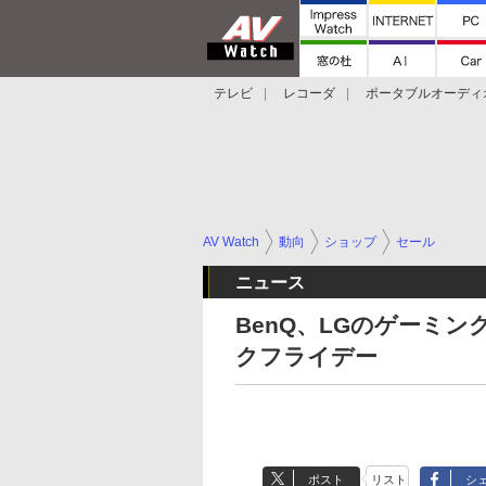
テレビ
レコーダ
ポータブルオーディ
スマートスピーカー
デジカメ
プロジ
AV Watch
動向
ショップ
セール
ニュース
BenQ、LGのゲーミン
クフライデー
ポスト
リスト
シ