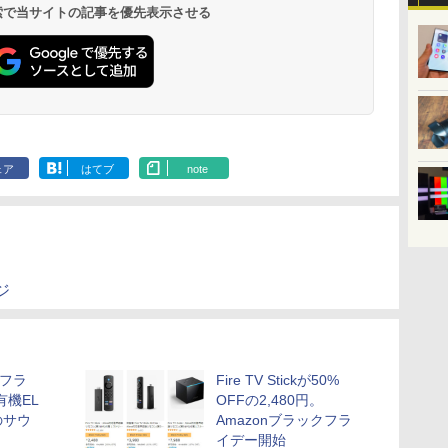
 検索で当サイトの記事を優先表示させる
ェア
はてブ
note
ジ
クフラ
Fire TV Stickが50%
有機EL
OFFの2,480円。
のサウ
Amazonブラックフラ
イデー開始