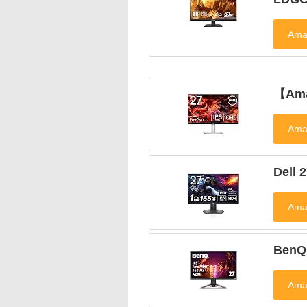
【Ama
Dell
BenQ