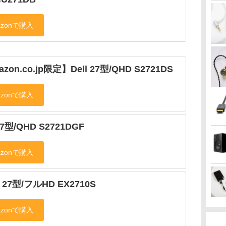
zon.co.jp限定】Dell 27型/QHD S2721DS
 27型/QHD S2721DGF
 27型/フルHD EX2710S