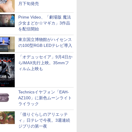
月下旬発売
Prime Video、「劇場版 魔法
少女まどか☆マギカ」3作品
を配信開始
東京国立博物館がハイセンス
の100型RGB LEDテレビ導入
「オデュッセイア」9月4日か
らIMAX先行上映。35mmフ
ィルム上映も
Technicsイヤフォン「EAH-
AZ100」に新色ムーンライト
ライラック
「借りぐらしのアリエッテ
ィ」日テレで今夜。3週連続
ジブリの第一夜