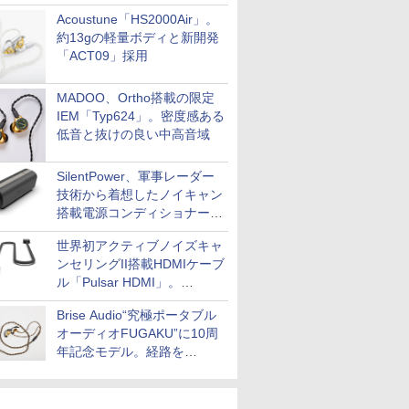
Acoustune「HS2000Air」。
約13gの軽量ボディと新開発
「ACT09」採用
MADOO、Ortho搭載の限定
IEM「Typ624」。密度感ある
低音と抜けの良い中高音域
SilentPower、軍事レーダー
技術から着想したノイキャン
搭載電源コンディショナー
「AC iPurifier2」
世界初アクティブノイズキャ
ンセリングII搭載HDMIケーブ
ル「Pulsar HDMI」。
SilentPowerから
Brise Audio“究極ポータブル
オーディオFUGAKU”に10周
年記念モデル。経路を
NISHIKIで統一。400万円