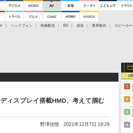
オ
ヘッドフォン
映像配信
BD
放送
業界動向
スピーカー
ェクタ
PS4
BDプレーヤー
映像配信
BD
1
ロディスプレイ搭載HMD、考えて掴む
野澤佳悟
2021年12月7日 18:29