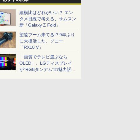
縦横比はどれがいい？ エン
タメ目線で考える、サムスン
新「Galaxy Z Fold」
望遠ブーム来てる!? 9年ぶり
に大復活した、ソニー
「RX10 V」
「画質でテレビ選ぶなら
OLED」、LGディスプレイ
が“RGBタンデム”の魅力訴
求。液晶とのガチ比較も