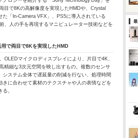
ーを紹介する「Sony Technology Day」を
目で8Kの高解像度を実現したHMDや、Crystal
「In-Camera VFX」、PS5に導入されている
最
どの技術、人の手を再現するマニピュレーター技術などを
活用で両目で8Kを実現したHMD
、OLEDマイクロディスプレイにより、片目で4K、
、高精細な3次元空間を映し出すもの。複数のセンサ
、システム全体で遅延量の削減を行ない、処理時間
動きに合わせて素材のテクスチャや人の表情などを
きる。