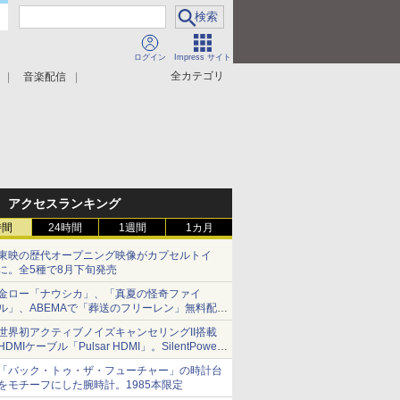
ログイン
Impress サイト
全カテゴリ
音楽配信
アクセスランキング
時間
24時間
1週間
1カ月
東映の歴代オープニング映像がカプセルトイ
に。全5種で8月下旬発売
金ロー「ナウシカ」、「真夏の怪奇ファイ
ル」、ABEMAで「葬送のフリーレン」無料配信
など。夏の特番・配信情報
世界初アクティブノイズキャンセリングII搭載
HDMIケーブル「Pulsar HDMI」。SilentPower
から
「バック・トゥ・ザ・フューチャー」の時計台
をモチーフにした腕時計。1985本限定