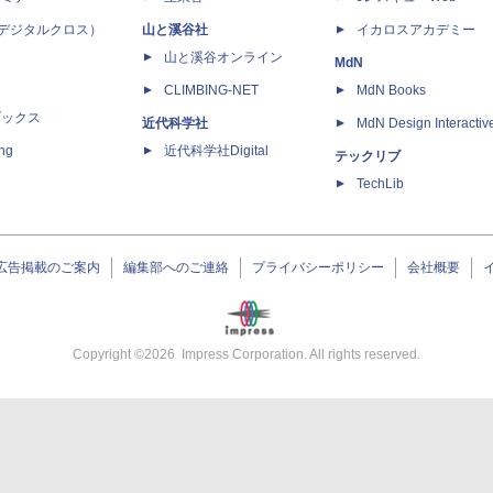
 X（デジタルクロス）
山と溪谷社
イカロスアカデミー
山と溪谷オンライン
MdN
CLIMBING-NET
MdN Books
ブックス
近代科学社
MdN Design Interactiv
ing
近代科学社Digital
テックリブ
TechLib
広告掲載のご案内
編集部へのご連絡
プライバシーポリシー
会社概要
Copyright ©
2026
Impress Corporation. All rights reserved.