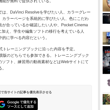
機能が無料で提供されている。
DaVinci Resolveを学びたい人、カラーグレー
、カラーページを系統的に学びたい人、色にこだわ
合っているか確認したい人や、Pocket Cinema
oユーザーに加え、学生や編集ソフトの移行を考えている人
中的に学べる内容だという。
e 17 公式トレーニングブックに沿った内容を予定。
の無償版/有償版のどちらでも参加できる。トレーニングブック
lve 17のソフト、練習用の動画素材などはWebサイトにて
る。
 検索で当サイトの記事を優先表示させる