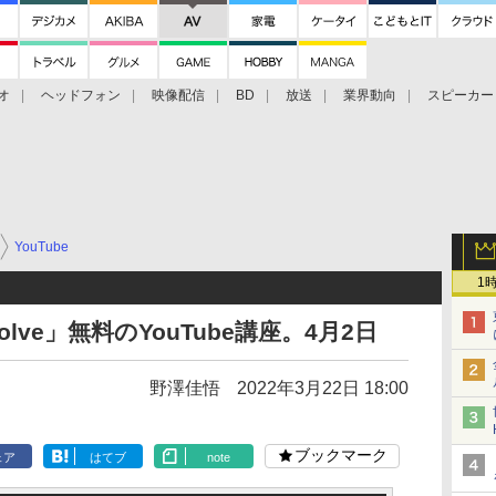
オ
ヘッドフォン
映像配信
BD
放送
業界動向
スピーカー
ェクタ
PS4
BDプレーヤー
映像配信
BD
YouTube
1
solve」無料のYouTube講座。4月2日
野澤佳悟
2022年3月22日 18:00
ブックマーク
ェア
はてブ
note