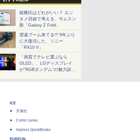
縦横比はどれがいい？ エン
タメ目線で考える、サムスン
新「Galaxy Z Fold」
望遠ブーム来てる!? 9年ぶり
に大復活した、ソニー
「RX10 V」
「画質でテレビ選ぶなら
OLED」、LGディスプレイ
が“RGBタンデム”の魅力訴
求。液晶とのガチ比較も
ICE
天海社
ス
Comic curea
impress QuickBooks
PUBFUN