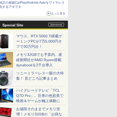
純正の有線CarPlay/Android Autoをワイヤレス
化するアダプタ
もっと見る
Special Site
マウス、RTX 5060 Ti搭載ゲ
ーミングPCが7万5,000円オ
フで30万円台！
メモリ32GBでも予算内。産
経新聞社がAMD Ryzen搭載
dynabookを2千台導入
ソニーミラーレス一眼の大特
集！ 見どころ記事まとめ
ハイグレードテレビ「TCL
Q7D Pro」。圧巻の色彩美で
映画＆ゲームが極上体験に
お値段そのままでメモリ倍
増！メモリ32GBの「お得な