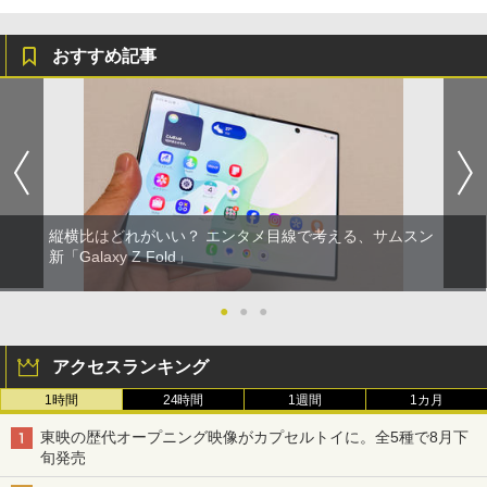
おすすめ記事
縦横比はどれがいい？ エンタメ目線で考える、サムスン
新「Galaxy Z Fold」
●
●
●
アクセスランキング
1時間
24時間
1週間
1カ月
東映の歴代オープニング映像がカプセルトイに。全5種で8月下
旬発売