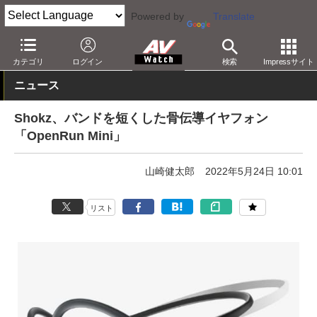
Powered by
Translate
AV Watch
製品
ヘッドフォン
その他
カテゴリ
ログイン
検索
Impressサイト
ニュース
Shokz、バンドを短くした骨伝導イヤフォン
「OpenRun Mini」
山崎健太郎
2022年5月24日 10:01
リスト