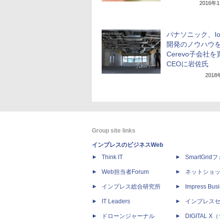
2016年
パナソニック、I
開発のノウハウ
Cerevo子会社
CEOに岩佐氏
201
Group site links
インプレスのビジネスWeb
Think IT
SmartGri
Web担当者Forum
ネットショ
インプレス総合研究所
Impress Busi
IT Leaders
インプレス
ドローンジャーナル
DIGITAL