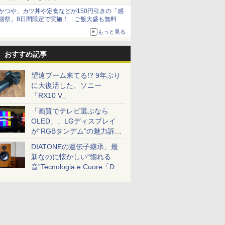
かつや、カツ丼や定食などが150円引きの「感
謝祭」8日間限定で実施！ ご飯大盛も無料
もっと見る
おすすめ記事
望遠ブーム来てる!? 9年ぶり
に大復活した、ソニー
「RX10 V」
「画質でテレビ選ぶなら
OLED」、LGディスプレイ
が“RGBタンデム”の魅力訴
求。液晶とのガチ比較も
DIATONEの遺伝子継承、最
新なのに懐かしい“惚れる
音”Tecnologia e Cuore「DS-
TC52B」を聴く