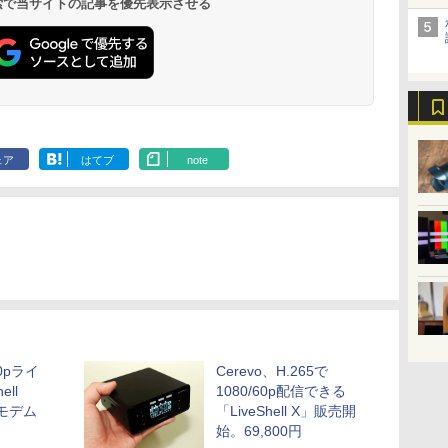
 検索で当サイトの記事を優先表示させる
ェア
はてブ
note
60pライ
Cerevo、H.265で
ll
1080/60p配信できる
Bモデム
「LiveShell X」販売開
始。69,800円