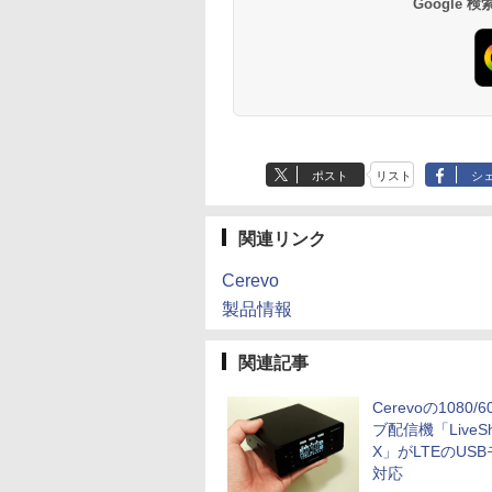
Google
ポスト
リスト
シ
関連リンク
Cerevo
製品情報
関連記事
Cerevoの1080/
ブ配信機「LiveShe
X」がLTEのUS
対応