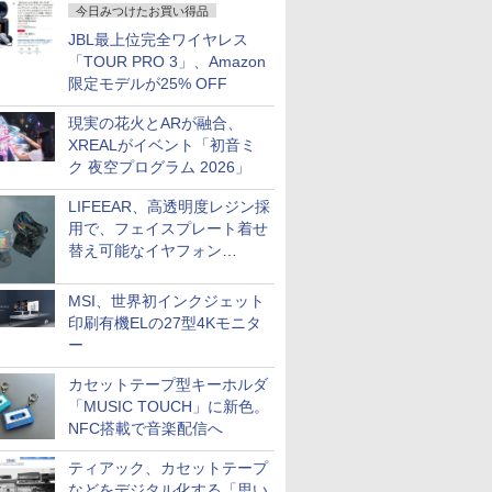
今日みつけたお買い得品
JBL最上位完全ワイヤレス
「TOUR PRO 3」、Amazon
限定モデルが25% OFF
現実の花火とARが融合、
XREALがイベント「初音ミ
ク 夜空プログラム 2026」
LIFEEAR、高透明度レジン採
用で、フェイスプレート着せ
替え可能なイヤフォン
「Nova Shell」
MSI、世界初インクジェット
印刷有機ELの27型4Kモニタ
ー
カセットテープ型キーホルダ
「MUSIC TOUCH」に新色。
NFC搭載で音楽配信へ
ティアック、カセットテープ
などをデジタル化する「思い