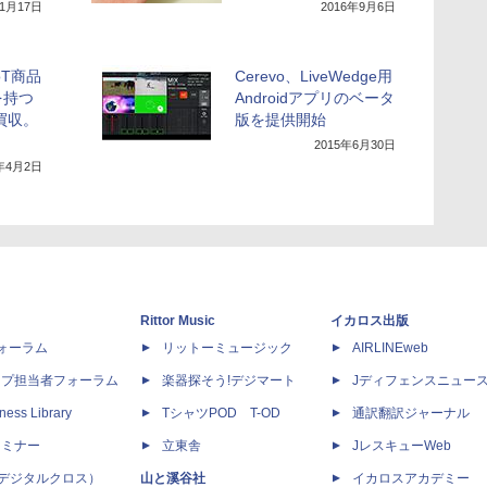
11月17日
2016年9月6日
oT商品
Cerevo、LiveWedge用
を持つ
Androidアプリのベータ
を買収。
版を提供開始
2015年6月30日
8年4月2日
Rittor Music
イカロス出版
dフォーラム
リットーミュージック
AIRLINEweb
ップ担当者フォーラム
楽器探そう!デジマート
Jディフェンスニュー
ness Library
TシャツPOD T-OD
通訳翻訳ジャーナル
セミナー
立東舎
JレスキューWeb
 X（デジタルクロス）
山と溪谷社
イカロスアカデミー