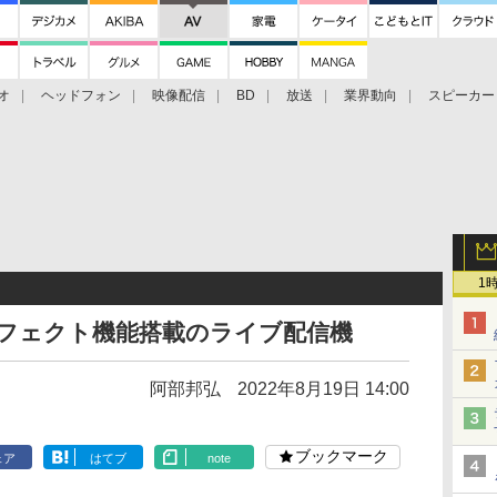
オ
ヘッドフォン
映像配信
BD
放送
業界動向
スピーカー
ェクタ
PS4
BDプレーヤー
映像配信
BD
1
&エフェクト機能搭載のライブ配信機
阿部邦弘
2022年8月19日 14:00
ブックマーク
ェア
はてブ
note