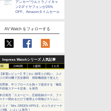
アンカー“ウルトラノイキャ
ン2.0”イヤフォンが25%
OFF。Amazonタイムセール
AV Watch をフォローする
Impress Watchシリーズ 人気記事
時間
24時間
1週間
1カ月
【家電レビュー】手ごわい雑草との戦い、コメ
リの草刈機で完全勝利 掃除機感覚で使えた
吉野家、牛リブロースを熱々で提供する「極旨
牛鉄板ステーキ定食」を発売
本日発売「スヌーピー」圧縮収納ポーチ。ファ
スナー閉めるだけで着替えや荷物がスリムにま
とまる
ミスド「Mrs. GREEN APPLE」のコラボドーナ
ツ4種、いよいよ発売！