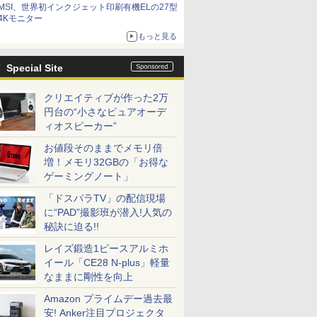
MSI、世界初インクジェット印刷有機ELの27型
4Kモニター
もっと見る
Special Site
クリエイティブが作った2万
円台の“小さなピュアオーデ
ィオスピーカー”
お値段そのままでメモリ倍
増！メモリ32GBの「お得な
ゲーミングノート」
「ドスパラTV」の配信現場
に“PAD”撮影班が潜入!人気の
秘訣に迫る!!
レイズ鍛造1ピースアルミホ
イール「CE28 N-plus」軽量
なままに剛性を向上
Amazon プライムデー過去最
安! Anker注目プロジェクタ