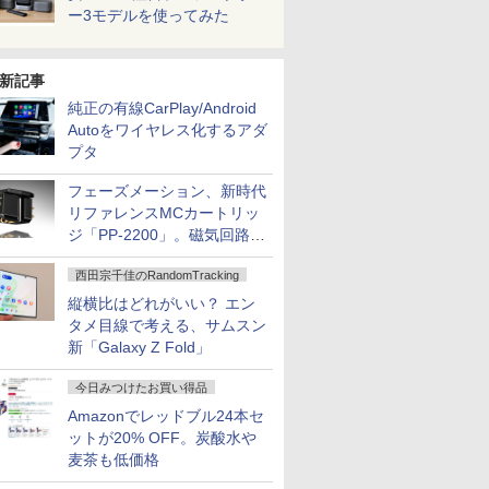
ー3モデルを使ってみた
新記事
純正の有線CarPlay/Android
Autoをワイヤレス化するアダ
プタ
フェーズメーション、新時代
リファレンスMCカートリッ
ジ「PP-2200」。磁気回路や
ハウジングを根本から見直し
西田宗千佳のRandomTracking
縦横比はどれがいい？ エン
タメ目線で考える、サムスン
新「Galaxy Z Fold」
今日みつけたお買い得品
Amazonでレッドブル24本セ
ットが20% OFF。炭酸水や
麦茶も低価格