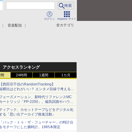
ログイン
Impress サイト
全カテゴリ
音楽配信
アクセスランキング
時間
24時間
1週間
1カ月
【西田宗千佳のRandomTracking】
縦横比はどれがいい？ エンタメ目線で考える、
サムスン新「Galaxy Z Fold」
フェーズメーション、新時代リファレンスMC
カートリッジ「PP-2200」。磁気回路やハウジ
ングを根本から見直し
ティアック、カセットテープなどをデジタル化
する「思い出アーカイブ推進活動」
「バック・トゥ・ザ・フューチャー」の時計台
をモチーフにした腕時計。1985本限定