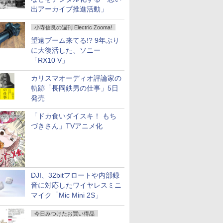
出アーカイブ推進活動」
小寺信良の週刊 Electric Zooma!
望遠ブーム来てる!? 9年ぶり
に大復活した、ソニー
「RX10 V」
カリスマオーディオ評論家の
軌跡「長岡鉄男の仕事」5日
発売
「ドカ食いダイスキ！ もち
づきさん」TVアニメ化
DJI、32bitフロートや内部録
音に対応したワイヤレスミニ
マイク「Mic Mini 2S」
今日みつけたお買い得品