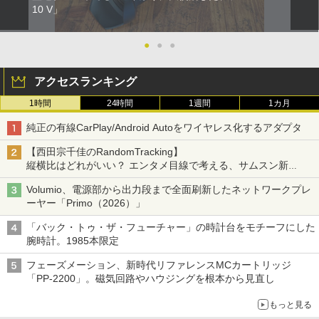
10 V」
●
●
●
アクセスランキング
1時間
24時間
1週間
1カ月
純正の有線CarPlay/Android Autoをワイヤレス化するアダプタ
【西田宗千佳のRandomTracking】
縦横比はどれがいい？ エンタメ目線で考える、サムスン新
「Galaxy Z Fold」
Volumio、電源部から出力段まで全面刷新したネットワークプレ
ーヤー「Primo（2026）」
「バック・トゥ・ザ・フューチャー」の時計台をモチーフにした
腕時計。1985本限定
フェーズメーション、新時代リファレンスMCカートリッジ
「PP-2200」。磁気回路やハウジングを根本から見直し
もっと見る