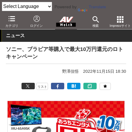
Powered by
Translate
AV Watch
製品
テレビ
ソニー
カテゴリ
ログイン
検索
Impressサイト
ニュース
ソニー、ブラビア等購入で最大10万円還元のロト
キャンペーン
野澤佳悟
2022年11月15日 18:30
リスト