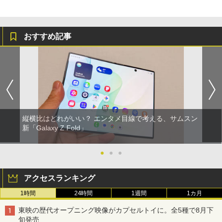
おすすめ記事
縦横比はどれがいい？ エンタメ目線で考える、サムスン
新「Galaxy Z Fold」
●
●
●
アクセスランキング
1時間
24時間
1週間
1カ月
東映の歴代オープニング映像がカプセルトイに。全5種で8月下
旬発売