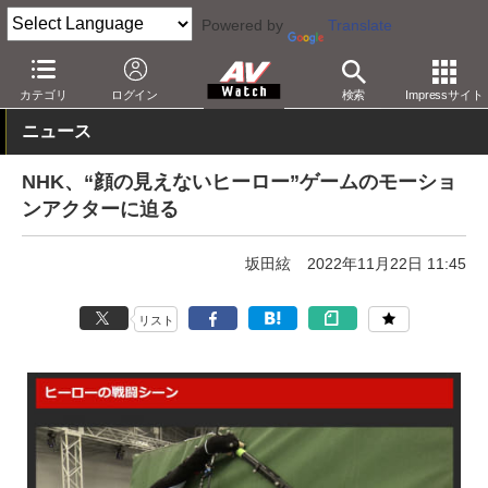
Powered by
Translate
AV Watch
コンテンツ・サービス
放送
その他
カテゴリ
ログイン
検索
Impressサイト
ニュース
NHK、“顔の見えないヒーロー”ゲームのモーショ
ンアクターに迫る
坂田絃
2022年11月22日 11:45
リスト