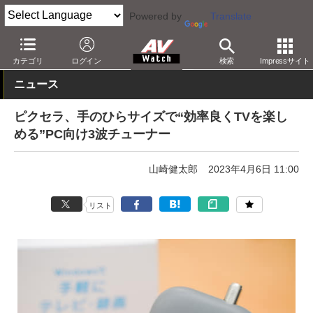
Powered by
Translate
AV Watch
製品
テレビチューナ/STB
カテゴリ
ログイン
検索
Impressサイト
ニュース
ピクセラ、手のひらサイズで“効率良くTVを楽し
める”PC向け3波チューナー
山崎健太郎
2023年4月6日 11:00
リスト