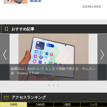
能追加
2024年3月6日
おすすめ記事
縦横比はどれがいい？ エンタメ目線で考える、サムスン
新「Galaxy Z Fold」
●
●
●
アクセスランキング
1時間
24時間
1週間
1カ月