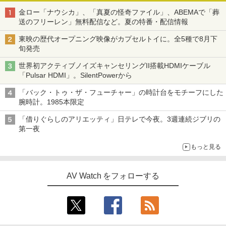
金ロー「ナウシカ」、「真夏の怪奇ファイル」、ABEMAで「葬
送のフリーレン」無料配信など。夏の特番・配信情報
東映の歴代オープニング映像がカプセルトイに。全5種で8月下
旬発売
世界初アクティブノイズキャンセリングII搭載HDMIケーブル
「Pulsar HDMI」。SilentPowerから
「バック・トゥ・ザ・フューチャー」の時計台をモチーフにした
腕時計。1985本限定
「借りぐらしのアリエッティ」日テレで今夜。3週連続ジブリの
第一夜
もっと見る
AV Watch をフォローする