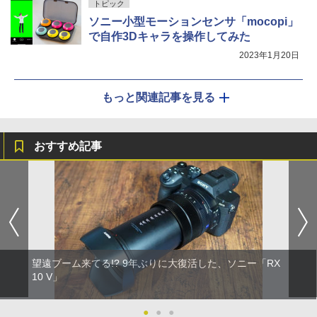
トピック
ソニー小型モーションセンサ「mocopi」
で自作3Dキャラを操作してみた
2023年1月20日
もっと関連記事を見る
おすすめ記事
望遠ブーム来てる!? 9年ぶりに大復活した、ソニー「RX
10 V」
●
●
●