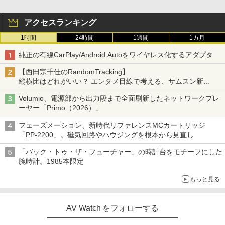
アクセスランキング
1時間
24時間
1週間
1カ月
純正の有線CarPlay/Android Autoをワイヤレス化するアダプタ
【西田宗千佳のRandomTracking】
縦横比はどれがいい？ エンタメ目線で考える、サムスン新
「Galaxy Z Fold」
Volumio、電源部から出力段まで全面刷新したネットワークプレ
ーヤー「Primo（2026）」
フェーズメーション、新時代リファレンスMCカートリッジ
「PP-2200」。磁気回路やハウジングを根本から見直し
「バック・トゥ・ザ・フューチャー」の時計台をモチーフにした
腕時計。1985本限定
もっと見る
AV Watch をフォローする