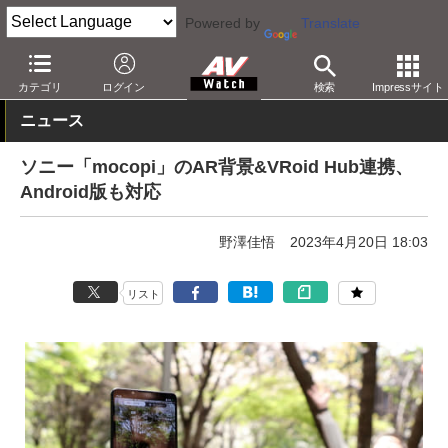
Powered by
Translate
AV Watch
製品
配信機器
カテゴリ
ログイン
検索
Impressサイト
ニュース
ソニー「mocopi」のAR背景&VRoid Hub連携、
Android版も対応
野澤佳悟
2023年4月20日 18:03
リスト