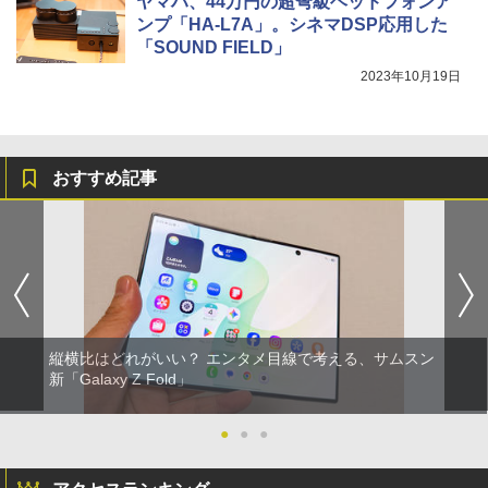
ヤマハ、44万円の超弩級ヘッドフォンア
ンプ「HA-L7A」。シネマDSP応用した
「SOUND FIELD」
2023年10月19日
おすすめ記事
縦横比はどれがいい？ エンタメ目線で考える、サムスン
新「Galaxy Z Fold」
●
●
●