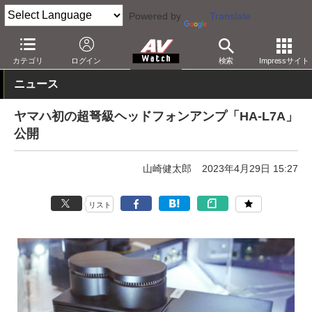
Powered by
Translate
AV Watch
イベント
ヘッドフォン祭
カテゴリ
ログイン
検索
Impressサイト
ニュース
ヤマハ初の超弩級ヘッドフォンアンプ「HA-L7A」
公開
山崎健太郎
2023年4月29日 15:27
リスト