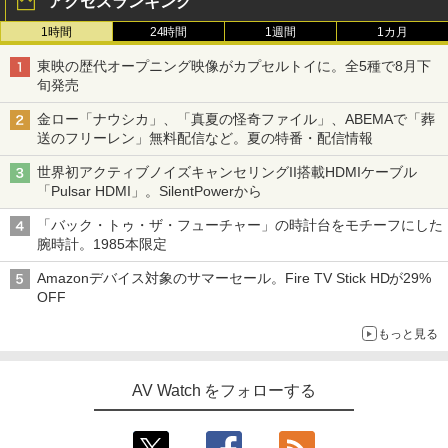
アクセスランキング
1時間
24時間
1週間
1カ月
東映の歴代オープニング映像がカプセルトイに。全5種で8月下
旬発売
金ロー「ナウシカ」、「真夏の怪奇ファイル」、ABEMAで「葬
送のフリーレン」無料配信など。夏の特番・配信情報
世界初アクティブノイズキャンセリングII搭載HDMIケーブル
「Pulsar HDMI」。SilentPowerから
「バック・トゥ・ザ・フューチャー」の時計台をモチーフにした
腕時計。1985本限定
Amazonデバイス対象のサマーセール。Fire TV Stick HDが29%
OFF
もっと見る
AV Watch をフォローする