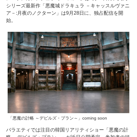
シリーズ最新作「悪魔城ドラキュラ －キャッスルヴァニ
ア－:月夜のノクターン」は9月28日に、独占配信を開
始。
「悪魔の計略 ～デビルズ・プラン～」coming soon
バラエティでは注目の韓国リアリティショー「悪魔の計