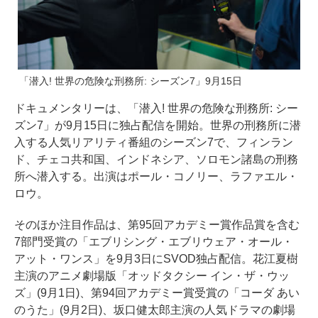
「潜入! 世界の危険な刑務所: シーズン7」9月15日
ドキュメンタリーは、「潜入! 世界の危険な刑務所: シー
ズン7」が9月15日に独占配信を開始。世界の刑務所に潜
入する人気リアリティ番組のシーズン7で、フィンラン
ド、チェコ共和国、インドネシア、ソロモン諸島の刑務
所へ潜入する。出演はポール・コノリー、ラファエル・
ロウ。
そのほか注目作品は、第95回アカデミー賞作品賞を含む
7部門受賞の「エブリシング・エブリウェア・オール・
アット・ワンス」を9月3日にSVOD独占配信。花江夏樹
主演のアニメ劇場版「オッドタクシー イン・ザ・ウッ
ズ」(9月1日)、第94回アカデミー賞受賞の「コーダ あい
のうた」(9月2日)、坂口健太郎主演の人気ドラマの劇場