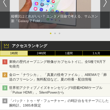
縦横比はどれがいい？ エンタメ目線で考える、サムスン
新「Galaxy Z Fold」
●
●
●
アクセスランキング
1時間
24時間
1週間
1カ月
東映の歴代オープニング映像がカプセルトイに。全5種で8月下
旬発売
金ロー「ナウシカ」、「真夏の怪奇ファイル」、ABEMAで「葬
送のフリーレン」無料配信など。夏の特番・配信情報
世界初アクティブノイズキャンセリングII搭載HDMIケーブル
「Pulsar HDMI」。SilentPowerから
「バック・トゥ・ザ・フューチャー」の時計台をモチーフにした
腕時計。1985本限定