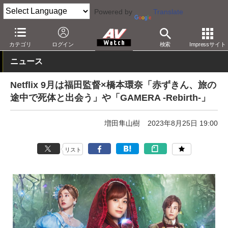
Powered by
Translate
AV Watch
コンテンツ・サービス
映像配信
Netflix
カテゴリ
ログイン
検索
Impressサイト
ニュース
Netflix 9月は福田監督×橋本環奈「赤ずきん、旅の
途中で死体と出会う」や「GAMERA -Rebirth-」
増田隼山樹
2023年8月25日 19:00
リスト