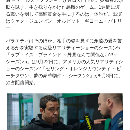
略 ～デビルズ・プラン～」が近日公開予定。参加者の頭
脳を試す、生き残りをかけた悪魔のゲーム。1週間に渡
る戦いを制して高額賞金を手にするのは一体誰だ。出演
はクァク・ジュンビン、オルビット、ギヨーム・パトリ
ー。
バラエティはそのほか、相手の姿を見ずに永遠の愛を誓
えるかを実験する恋愛リアリティーショーのシーズン5
「ラブ・イズ・ブラインド ～外見なんて関係ない?!～:
シーズン5」は9月22日に、アメリカの人気リアリティシ
ョーのシーズン2「セリング・オレンジカウンティ ～ビ
ーチタウン、夢の豪華物件～: シーズン2」が9月8日に、
独占配信開始。