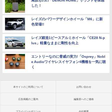
鳥肌ものの「DENON HOME」サウンドを体感
した！
レイズのパワーデザインホイール「M6」に新
色登場!!
レイズ鍛造1ピースアルミホイール「CE28 N-p
lus」軽量なままに剛性を向上
エントリーなのに脅威の実力!「Osprey」Nobl
e Audioワイヤレスイヤフォン4機種を一気に聴
く
本サイトのご利用について
お問い合わせ
広告掲載のご案内
編集部へのご連絡
プライバシーポリシー
会社概要