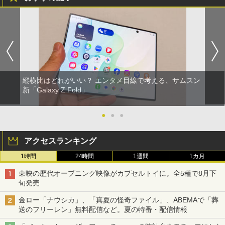
縦横比はどれがいい？ エンタメ目線で考える、サムスン
新「Galaxy Z Fold」
●
●
●
アクセスランキング
1時間
24時間
1週間
1カ月
東映の歴代オープニング映像がカプセルトイに。全5種で8月下
旬発売
金ロー「ナウシカ」、「真夏の怪奇ファイル」、ABEMAで「葬
送のフリーレン」無料配信など。夏の特番・配信情報