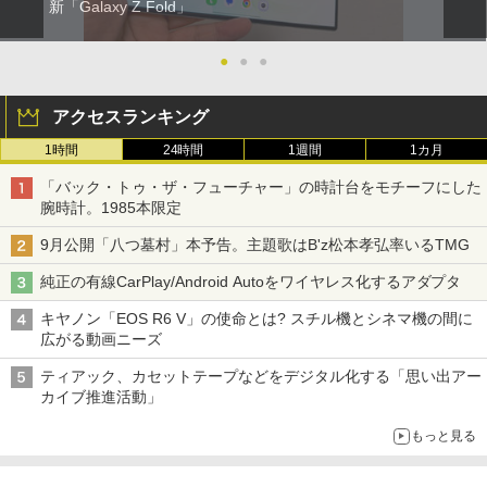
新「Galaxy Z Fold」
●
●
●
アクセスランキング
1時間
24時間
1週間
1カ月
「バック・トゥ・ザ・フューチャー」の時計台をモチーフにした
腕時計。1985本限定
9月公開「八つ墓村」本予告。主題歌はB'z松本孝弘率いるTMG
純正の有線CarPlay/Android Autoをワイヤレス化するアダプタ
キヤノン「EOS R6 V」の使命とは? スチル機とシネマ機の間に
広がる動画ニーズ
ティアック、カセットテープなどをデジタル化する「思い出アー
カイブ推進活動」
もっと見る