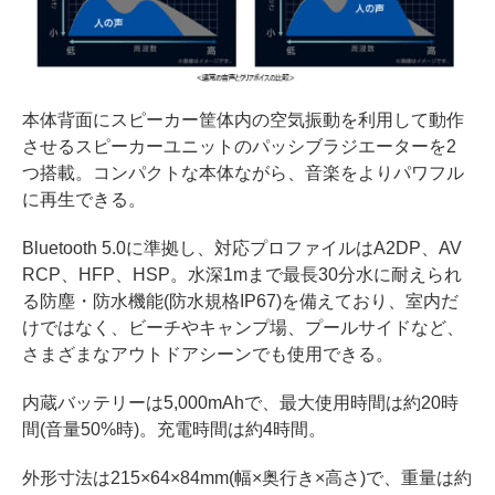
本体背面にスピーカー筐体内の空気振動を利用して動作
させるスピーカーユニットのパッシブラジエーターを2
つ搭載。コンパクトな本体ながら、音楽をよりパワフル
に再生できる。
Bluetooth 5.0に準拠し、対応プロファイルはA2DP、AV
RCP、HFP、HSP。水深1mまで最長30分水に耐えられ
る防塵・防水機能(防水規格IP67)を備えており、室内だ
けではなく、ビーチやキャンプ場、プールサイドなど、
さまざまなアウトドアシーンでも使用できる。
内蔵バッテリーは5,000mAhで、最大使用時間は約20時
間(音量50%時)。充電時間は約4時間。
外形寸法は215×64×84mm(幅×奥行き×高さ)で、重量は約