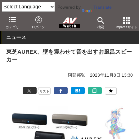
Powered by
Translate
AV Watch
製品
Bluetoothスピーカー
カテゴリ
ログイン
検索
Impressサイト
ニュース
東芝AUREX、壁を震わせて音を出すお風呂スピー
カー
阿部邦弘
2023年11月8日 13:30
リスト