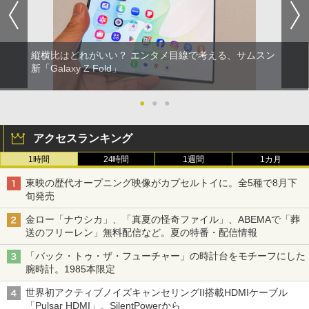
縦横比はどれがいい？ エンタメ目線で考える、サムスン
新「Galaxy Z Fold」
●
●
●
アクセスランキング
1時間
24時間
1週間
1カ月
東映の歴代オープニング映像がカプセルトイに。全5種で8月下
旬発売
金ロー「ナウシカ」、「真夏の怪奇ファイル」、ABEMAで「葬
送のフリーレン」無料配信など。夏の特番・配信情報
「バック・トゥ・ザ・フューチャー」の時計台をモチーフにした
腕時計。1985本限定
世界初アクティブノイズキャンセリングII搭載HDMIケーブル
「Pulsar HDMI」。SilentPowerから