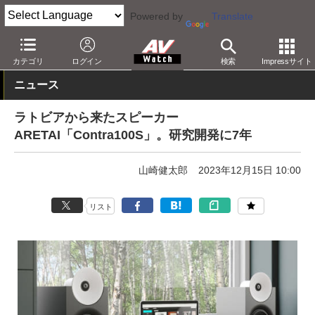
Powered by
Translate
AV Watch
製品
オーディオスピーカー
カテゴリ
ログイン
検索
Impressサイト
ニュース
ラトビアから来たスピーカー
ARETAI「Contra100S」。研究開発に7年
山崎健太郎
2023年12月15日 10:00
リスト