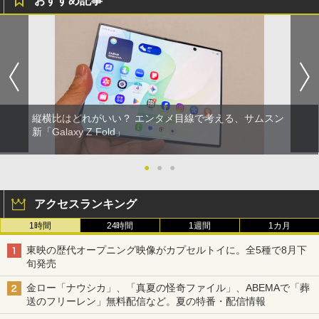
おすすめ記事
縦横比はどれがいい？ エンタメ目線で考える、サムスン
新「Galaxy Z Fold」
●
●
●
アクセスランキング
1時間
24時間
1週間
1カ月
東映の歴代オープニング映像がカプセルトイに。全5種で8月下
旬発売
金ロー「ナウシカ」、「真夏の怪奇ファイル」、ABEMAで「葬
送のフリーレン」無料配信など。夏の特番・配信情報