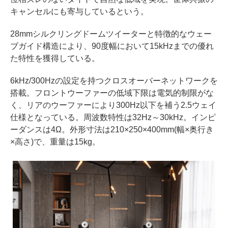
キャンセルにも寄与しているという。
28mmシルクリングドームツイーターと特徴的なウェー
ブガイド構造により、90度幅において15kHzまでの優れ
た特性を獲得している。
6kHz/300Hzの設定を持つクロスオーバーネットワークを
搭載。フロントウーファーの低域下限は電気的制限がな
く、リアのウーファーにより300Hz以下を補う2.5ウェイ
仕様となっている。周波数特性は32Hz～30kHz。インピ
ーダンスは4Ω。外形寸法は210×250×400mm(幅×奥行き
×高さ)で、重量は15kg。