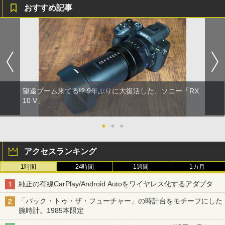
おすすめ記事
望遠ブーム来てる!? 9年ぶりに大復活した、ソニー「RX
10 V」
●
●
●
アクセスランキング
1時間
24時間
1週間
1カ月
純正の有線CarPlay/Android Autoをワイヤレス化するアダプタ
「バック・トゥ・ザ・フューチャー」の時計台をモチーフにした
腕時計。1985本限定