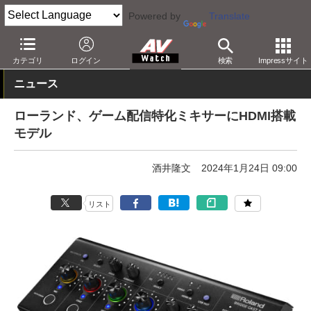
Powered by
Translate
AV Watch
製品
配信機器
カテゴリ
ログイン
検索
Impressサイト
ニュース
ローランド、ゲーム配信特化ミキサーにHDMI搭載
モデル
酒井隆文
2024年1月24日 09:00
リスト