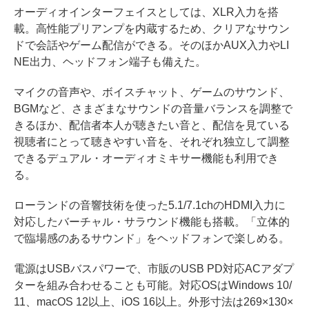
オーディオインターフェイスとしては、XLR入力を搭
載。高性能プリアンプを内蔵するため、クリアなサウン
ドで会話やゲーム配信ができる。そのほかAUX入力やLI
NE出力、ヘッドフォン端子も備えた。
マイクの音声や、ボイスチャット、ゲームのサウンド、
BGMなど、さまざまなサウンドの音量バランスを調整で
きるほか、配信者本人が聴きたい音と、配信を見ている
視聴者にとって聴きやすい音を、それぞれ独立して調整
できるデュアル・オーディオミキサー機能も利用でき
る。
ローランドの音響技術を使った5.1/7.1chのHDMI入力に
対応したバーチャル・サラウンド機能も搭載。「立体的
で臨場感のあるサウンド」をヘッドフォンで楽しめる。
電源はUSBバスパワーで、市販のUSB PD対応ACアダプ
ターを組み合わせることも可能。対応OSはWindows 10/
11、macOS 12以上、iOS 16以上。外形寸法は269×130×