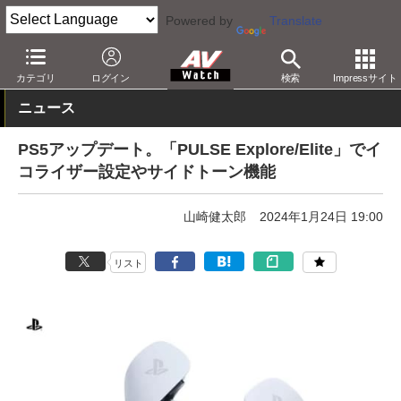
Powered by
Translate
AV Watch
製品
ゲーム機
PS5
カテゴリ
ログイン
検索
Impressサイト
ニュース
PS5アップデート。「PULSE Explore/Elite」でイ
コライザー設定やサイドトーン機能
山崎健太郎
2024年1月24日 19:00
リスト