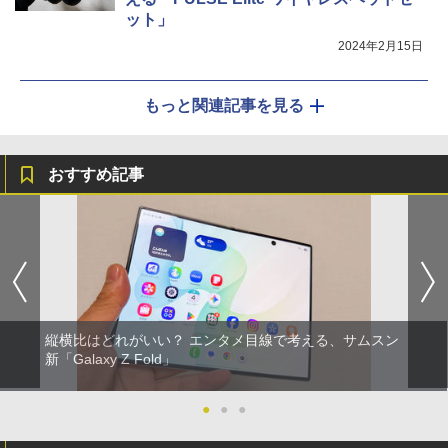
ット」
2024年2月15日
もっと関連記事を見る
おすすめ記事
縦横比はどれがいい？ エンタメ目線で考える、サムスン
新「Galaxy Z Fold」
●
●
●