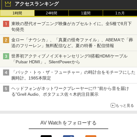
アクセスランキング
1時間
24時間
1週間
1カ月
東映の歴代オープニング映像がカプセルトイに。全5種で8月下
旬発売
金ロー「ナウシカ」、「真夏の怪奇ファイル」、ABEMAで「葬
送のフリーレン」無料配信など。夏の特番・配信情報
世界初アクティブノイズキャンセリングII搭載HDMIケーブル
「Pulsar HDMI」。SilentPowerから
「バック・トゥ・ザ・フューチャー」の時計台をモチーフにした
腕時計。1985本限定
ヘッドフォンがネットワークプレーヤーに!? “前から音を届け
る”Grell Audio、ポタフェス佐々木的注目展示
もっと見る
AV Watch をフォローする