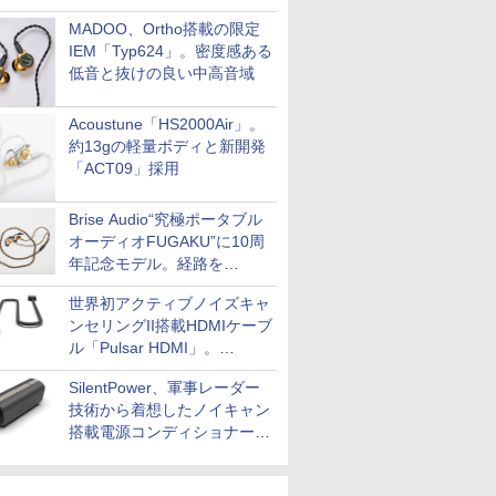
MADOO、Ortho搭載の限定
IEM「Typ624」。密度感ある
低音と抜けの良い中高音域
Acoustune「HS2000Air」。
約13gの軽量ボディと新開発
「ACT09」採用
Brise Audio“究極ポータブル
オーディオFUGAKU”に10周
年記念モデル。経路を
NISHIKIで統一。400万円
世界初アクティブノイズキャ
ンセリングII搭載HDMIケーブ
ル「Pulsar HDMI」。
SilentPowerから
SilentPower、軍事レーダー
技術から着想したノイキャン
搭載電源コンディショナー
「AC iPurifier2」