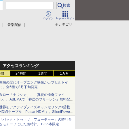
ログイン
Impress サイト
全カテゴリ
音楽配信
アクセスランキング
時間
24時間
1週間
1カ月
東映の歴代オープニング映像がカプセルトイ
に。全5種で8月下旬発売
金ロー「ナウシカ」、「真夏の怪奇ファイ
ル」、ABEMAで「葬送のフリーレン」無料配信
など。夏の特番・配信情報
世界初アクティブノイズキャンセリングII搭載
HDMIケーブル「Pulsar HDMI」。SilentPower
から
「バック・トゥ・ザ・フューチャー」の時計台
をモチーフにした腕時計。1985本限定