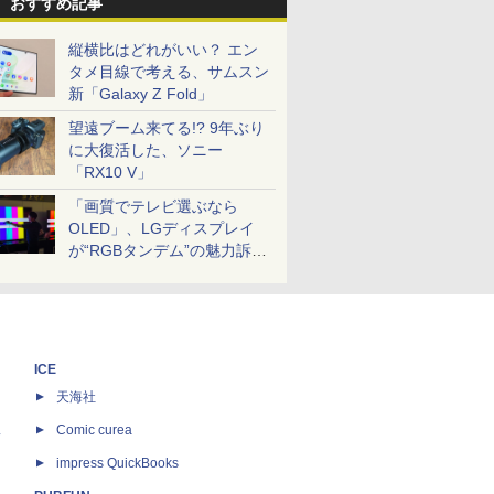
おすすめ記事
縦横比はどれがいい？ エン
タメ目線で考える、サムスン
新「Galaxy Z Fold」
望遠ブーム来てる!? 9年ぶり
に大復活した、ソニー
「RX10 V」
「画質でテレビ選ぶなら
OLED」、LGディスプレイ
が“RGBタンデム”の魅力訴
求。液晶とのガチ比較も
ICE
天海社
ス
Comic curea
impress QuickBooks