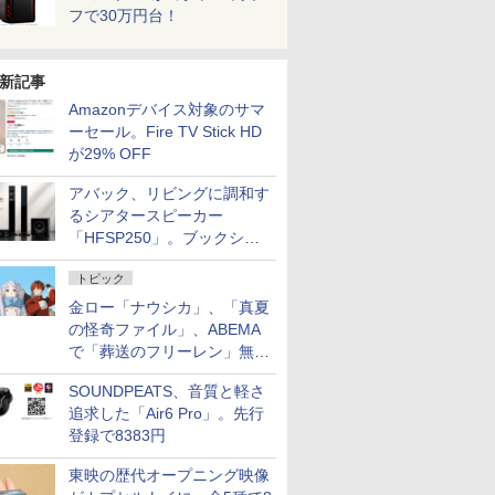
フで30万円台！
新記事
Amazonデバイス対象のサマ
ーセール。Fire TV Stick HD
が29% OFF
アバック、リビングに調和す
るシアタースピーカー
「HFSP250」。ブックシェ
ルフはペア3万円以下
トピック
金ロー「ナウシカ」、「真夏
の怪奇ファイル」、ABEMA
で「葬送のフリーレン」無料
配信など。夏の特番・配信情
SOUNDPEATS、音質と軽さ
報
追求した「Air6 Pro」。先行
登録で8383円
東映の歴代オープニング映像