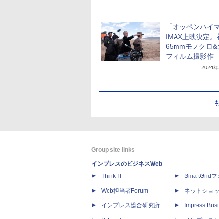
「オッペンハイ
IMAX上映決定。
65mmモノクロ
フィルム撮影作
2024
Group site links
インプレスのビジネスWeb
Think IT
SmartGri
Web担当者Forum
ネットショ
インプレス総合研究所
Impress Busi