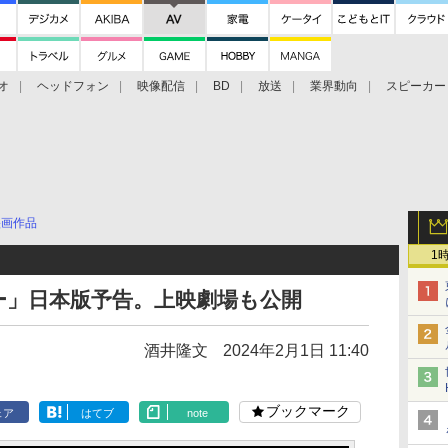
オ
ヘッドフォン
映像配信
BD
放送
業界動向
スピーカー
ェクタ
PS4
BDプレーヤー
映像配信
BD
映画作品
1
ー」日本版予告。上映劇場も公開
酒井隆文
2024年2月1日 11:40
ブックマーク
ェア
はてブ
note