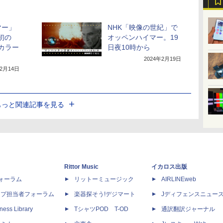
マー」
NHK「映像の世紀」で
初の
オッペンハイマー。19
&カラー
日夜10時から
2024年2月19日
年2月14日
もっと関連記事を見る
Rittor Music
イカロス出版
dフォーラム
リットーミュージック
AIRLINEweb
ップ担当者フォーラム
楽器探そう!デジマート
Jディフェンスニュー
ness Library
TシャツPOD T-OD
通訳翻訳ジャーナル