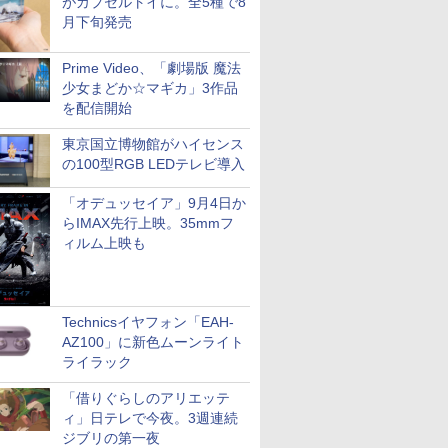
がカプセルトイに。全5種で8
月下旬発売
Prime Video、「劇場版 魔法
少女まどか☆マギカ」3作品
を配信開始
東京国立博物館がハイセンス
の100型RGB LEDテレビ導入
「オデュッセイア」9月4日か
らIMAX先行上映。35mmフ
ィルム上映も
Technicsイヤフォン「EAH-
AZ100」に新色ムーンライト
ライラック
「借りぐらしのアリエッテ
ィ」日テレで今夜。3週連続
ジブリの第一夜