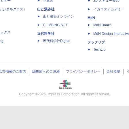
セミナー
立東舎
JレスキューWeb
 X（デジタルクロス）
山と溪谷社
イカロスアカデミー
山と溪谷オンライン
MdN
CLIMBING-NET
MdN Books
ブックス
近代科学社
MdN Design Interactiv
ing
近代科学社Digital
テックリブ
TechLib
広告掲載のご案内
編集部へのご連絡
プライバシーポリシー
会社概要
Copyright ©
2026
Impress Corporation. All rights reserved.