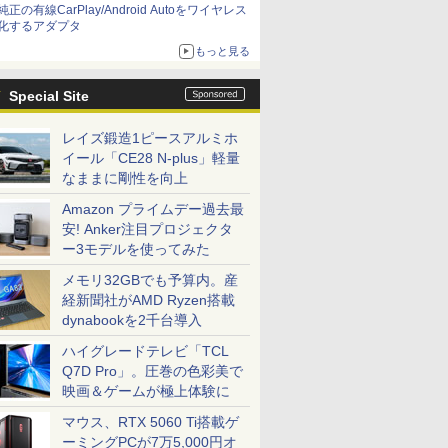
純正の有線CarPlay/Android Autoをワイヤレス
化するアダプタ
もっと見る
Special Site
レイズ鍛造1ピースアルミホ
イール「CE28 N-plus」軽量
なままに剛性を向上
Amazon プライムデー過去最
安! Anker注目プロジェクタ
ー3モデルを使ってみた
メモリ32GBでも予算内。産
経新聞社がAMD Ryzen搭載
dynabookを2千台導入
ハイグレードテレビ「TCL
Q7D Pro」。圧巻の色彩美で
映画＆ゲームが極上体験に
マウス、RTX 5060 Ti搭載ゲ
ーミングPCが7万5,000円オ