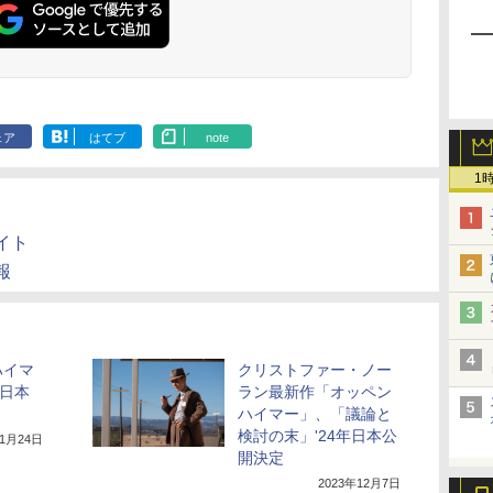
ェア
はてブ
note
1
イト
報
ハイマ
クリストファー・ノー
に日本
ラン最新作「オッペン
ハイマー」、「議論と
検討の末」'24年日本公
年1月24日
開決定
2023年12月7日