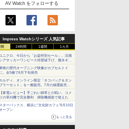
AV Watch をフォローする
Impress Watchシリーズ 人気記事
時間
24時間
1週間
1カ月
ユニクロ、今日から「お盆特別セール」。涼感
シアサッカーワンピース待望値下げ、撥水ギア
ショーツは1990円に
東映の歴代オープニング映像がカプセルトイ
に。全5種で8月下旬発売
カルディ、オンライン限定「ネコバッグ＆タン
ブラーセット」を一般販売。7月の抽選販売の
当選無効分
【家電レビュー】手ごわい雑草との戦い、コメ
リの草刈機で完全勝利 掃除機感覚で使えた
スターバックス、横浜に“文化財カフェ”8月10日
オープン
もっと見る